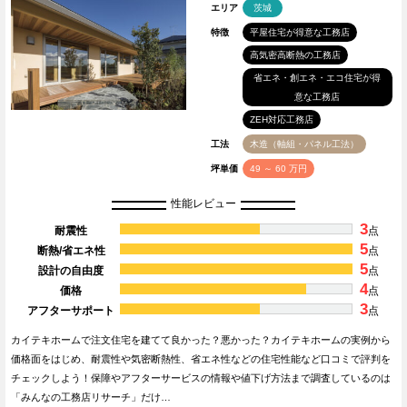
エリア
茨城
特徴
平屋住宅が得意な工務店
高気密高断熱の工務店
省エネ・創エネ・エコ住宅が得
意な工務店
ZEH対応工務店
工法
木造（軸組・パネル工法）
坪単価
49 ～ 60 万円
性能レビュー
3
耐震性
点
5
断熱/省エネ性
点
5
設計の自由度
点
4
価格
点
3
アフターサポート
点
カイテキホームで注文住宅を建てて良かった？悪かった？カイテキホームの実例から
価格面をはじめ、耐震性や気密断熱性、省エネ性などの住宅性能など口コミで評判を
チェックしよう！保障やアフターサービスの情報や値下げ方法まで調査しているのは
「みんなの工務店リサーチ」だけ…