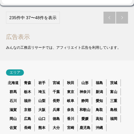
235件中 37〜48件を表示


広告表示
みんなの工務店リサーチでは、アフィリエイト広告を利用しています。
エリア
北海道
青森
岩手
宮城
秋田
山形
福島
茨城
群馬
栃木
埼玉
千葉
東京
神奈川
新潟
富山
石川
福井
山梨
長野
岐阜
静岡
愛知
三重
滋賀
京都
大阪
兵庫
奈良
和歌山
鳥取
島根
岡山
広島
山口
徳島
香川
愛媛
高知
福岡
佐賀
長崎
熊本
大分
宮崎
鹿児島
沖縄