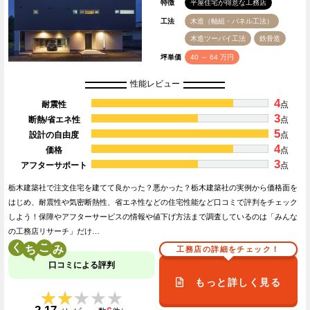
特徴
平屋住宅が得意な工務店
工法
木造（軸組・パネル工法）
木造ツーバイ工法
鉄骨造
坪単価
40 ～ 64 万円
性能レビュー
4
耐震性
点
3
断熱/省エネ性
点
5
設計の自由度
点
4
価格
点
3
アフターサポート
点
栃木建築社で注文住宅を建てて良かった？悪かった？栃木建築社の実例から価格面を
はじめ、耐震性や気密断熱性、省エネ性などの住宅性能など口コミで評判をチェック
しよう！保障やアフターサービスの情報や値下げ方法まで調査しているのは「みんな
の工務店リサーチ」だけ…
く
こ
工務店の詳細をチェック！
口コミによる評判
もっと詳しく見る
★★★★★
★★★★★