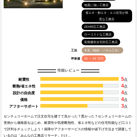
地震に強い工務店
省エネ・創エネ・エコ住宅が得
意な工務店
ZEH対応工務店
ローコストな工務店
長期優良住宅対応工務店
工法
木造（軸組・パネル工法）
坪単価
35 ～ 65 万円
性能レビュー
5
耐震性
点
4
断熱/省エネ性
点
4
設計の自由度
点
4
価格
点
3
アフターサポート
点
センチュリーホームで注文住宅を建てて良かった？悪かった？センチュリーホームの
実例から価格面をはじめ、耐震性や気密断熱性、省エネ性などの住宅性能など口コミ
で評判をチェックしよう！保障やアフターサービスの情報や値下げ方法まで調査して
いるのは「みんなの工務店リサーチ」だけ…