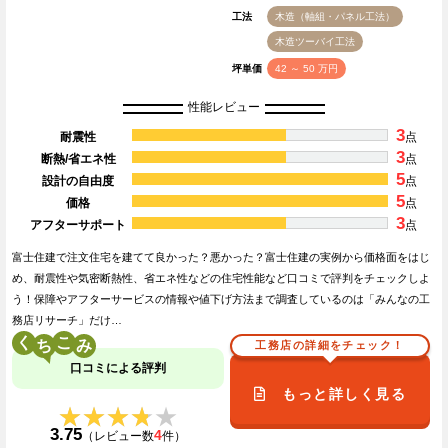
工法
木造（軸組・パネル工法）
木造ツーバイ工法
坪単価
42 ～ 50 万円
性能レビュー
3
耐震性
点
3
断熱/省エネ性
点
5
設計の自由度
点
5
価格
点
3
アフターサポート
点
富士住建で注文住宅を建てて良かった？悪かった？富士住建の実例から価格面をはじ
め、耐震性や気密断熱性、省エネ性などの住宅性能など口コミで評判をチェックしよ
う！保障やアフターサービスの情報や値下げ方法まで調査しているのは「みんなの工
務店リサーチ」だけ…
く
こ
工務店の詳細をチェック！
口コミによる評判
もっと詳しく見る
★★★★★
★★★★★
3.75
4
（レビュー数
件）