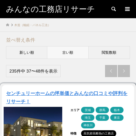
みんなの工務店リサーチ
検索
木造（軸組・パネル工法）
並べ替え条件
新しい順
古い順
閲覧数順
235件中 37〜48件を表示


センチュリーホームの坪単価とみんなの口コミや評判を
リサーチ！
エリア
茨城
群馬
栃木
埼玉
千葉
東京
神奈川
特徴
高気密高断熱の工務店