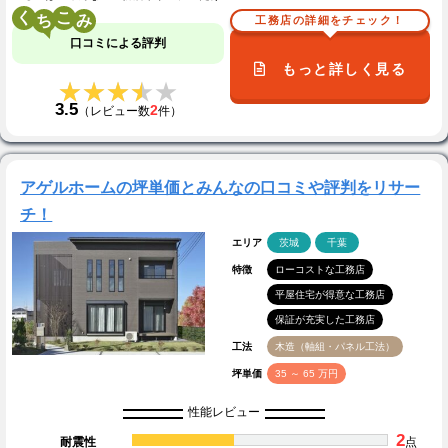
く
こ
工務店の詳細をチェック！
口コミによる評判
もっと詳しく見る
★★★★★
★★★★★
3.5
2
（レビュー数
件）
アゲルホームの坪単価とみんなの口コミや評判をリサー
チ！
エリア
茨城
千葉
特徴
ローコストな工務店
平屋住宅が得意な工務店
保証が充実した工務店
工法
木造（軸組・パネル工法）
坪単価
35 ～ 65 万円
性能レビュー
2
耐震性
点