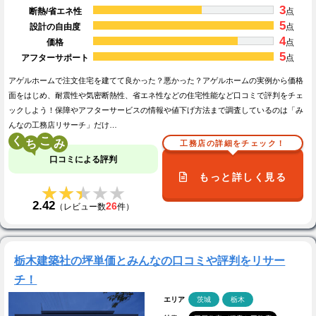
3
断熱/省エネ性
点
5
設計の自由度
点
4
価格
点
5
アフターサポート
点
アゲルホームで注文住宅を建てて良かった？悪かった？アゲルホームの実例から価格
面をはじめ、耐震性や気密断熱性、省エネ性などの住宅性能など口コミで評判をチェ
ックしよう！保障やアフターサービスの情報や値下げ方法まで調査しているのは「み
んなの工務店リサーチ」だけ…
く
こ
工務店の詳細をチェック！
口コミによる評判
もっと詳しく見る
★★★★★
★★★★★
2.42
26
（レビュー数
件）
栃木建築社の坪単価とみんなの口コミや評判をリサー
チ！
エリア
茨城
栃木