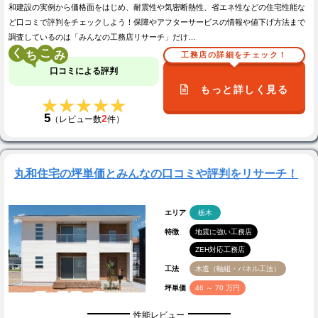
和建設の実例から価格面をはじめ、耐震性や気密断熱性、省エネ性などの住宅性能な
ど口コミで評判をチェックしよう！保障やアフターサービスの情報や値下げ方法まで
調査しているのは「みんなの工務店リサーチ」だけ…
く
こ
工務店の詳細をチェック！
口コミによる評判
もっと詳しく見る
★★★★★
★★★★★
5
2
（レビュー数
件）
丸和住宅の坪単価とみんなの口コミや評判をリサーチ！
エリア
栃木
特徴
地震に強い工務店
ZEH対応工務店
工法
木造（軸組・パネル工法）
坪単価
46 ～ 70 万円
性能レビュー