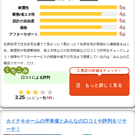
5
耐震性
点
4
断熱/省エネ性
点
5
設計の自由度
点
4
価格
点
5
アフターサポート
点
丸和住宅で注文住宅を建てて良かった？悪かった？丸和住宅の実例から価格面をはじ
め、耐震性や気密断熱性、省エネ性などの住宅性能など口コミで評判をチェックしよ
う！保障やアフターサービスの情報や値下げ方法まで調査しているのは「みんなの工
務店リサーチ」だけ…
く
こ
工務店の詳細をチェック！
口コミによる評判
もっと詳しく見る
★★★★★
★★★★★
3.25
4
（レビュー数
件）
カイテキホームの坪単価とみんなの口コミや評判をリサ
ーチ！