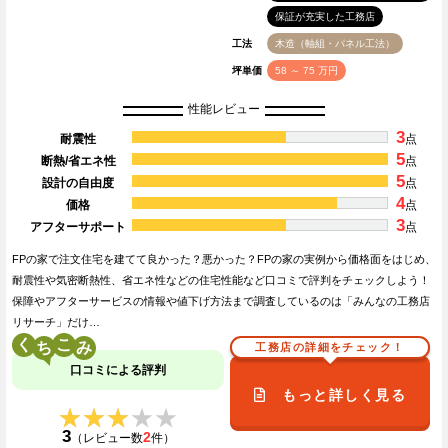
保証が充実した工務店
工法
木造（軸組・パネル工法）
坪単価
58 ～ 75 万円
性能レビュー
3
耐震性
点
5
断熱/省エネ性
点
5
設計の自由度
点
4
価格
点
3
アフターサポート
点
FPの家で注文住宅を建てて良かった？悪かった？FPの家の実例から価格面をはじめ、
耐震性や気密断熱性、省エネ性などの住宅性能など口コミで評判をチェックしよう！
保障やアフターサービスの情報や値下げ方法まで調査しているのは「みんなの工務店
リサーチ」だけ…
く
こ
工務店の詳細をチェック！
口コミによる評判
もっと詳しく見る
★★★★★
★★★★★
3
2
（レビュー数
件）