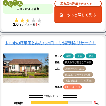
く
こ
工務店の詳細をチェック！
口コミによる評判
もっと詳しく見る
★★★★★
★★★★★
2.6
5
（レビュー数
件）
トミオの坪単価とみんなの口コミや評判をリサーチ！,
エリア
茨城
千葉
東京
特徴
輸入住宅が得意な工務店
工法
木造ツーバイ工法
鉄筋コンクリート(RC造)
木造（軸組・パネル工法）
坪単価
60 ～ 80 万円
性能レビュー
3
耐震性
点