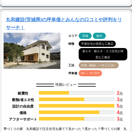
丸和建設(茨城県)の坪単価とみんなの口コミや評判をリ
サーチ！
エリア
茨城
栃木
特徴
平屋住宅が得意な工務店
省エネ・創エネ・エコ住宅が得
意な工務店
工法
木造（軸組・パネル工法）
坪単価
55 ～ 70 万円
性能レビュー
2
耐震性
点
3
断熱/省エネ性
点
5
設計の自由度
点
4
価格
点
3
アフターサポート
点
季づくりの家 丸和建設で注文住宅を建てて良かった？悪かった？季づくりの家 丸