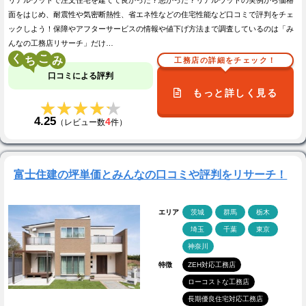
面をはじめ、耐震性や気密断熱性、省エネ性などの住宅性能など口コミで評判をチェ
ックしよう！保障やアフターサービスの情報や値下げ方法まで調査しているのは「み
んなの工務店リサーチ」だけ…
く
こ
工務店の詳細をチェック！
口コミによる評判
もっと詳しく見る
★★★★★
★★★★★
4.25
4
（レビュー数
件）
富士住建の坪単価とみんなの口コミや評判をリサーチ！
エリア
茨城
群馬
栃木
埼玉
千葉
東京
神奈川
特徴
ZEH対応工務店
ローコストな工務店
長期優良住宅対応工務店