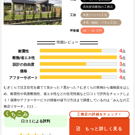
高気密高断熱の工務店
工法
木造ツーバイ工法
木造（軸組・パネル工法）
坪単価
38 ～ 50 万円
性能レビュー
4
耐震性
点
5
断熱/省エネ性
点
3
設計の自由度
点
5
価格
点
4
アフターサポート
点
むぎくらで注文住宅を建てて良かった？悪かった？むぎくらの実例から価格面をはじ
め、耐震性や気密断熱性、省エネ性などの住宅性能など口コミで評判をチェックしよ
う！保障やアフターサービスの情報や値下げ方法まで調査しているのは「みんなの工
務店リサーチ」だけ…
く
こ
工務店の詳細をチェック！
口コミによる評判
もっと詳しく見る