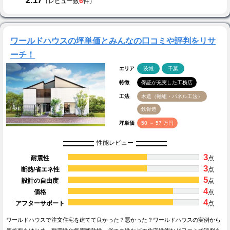
2.17
6
（レビュー数
件）
ワールドハウスの坪単価とみんなの口コミや評判をリサ
ーチ！
エリア
茨城
千葉
特徴
保証が充実した工務店
工法
木造（軸組・パネル工法）
鉄骨造
坪単価
50 ～ 57 万円
性能レビュー
3
耐震性
点
3
断熱/省エネ性
点
5
設計の自由度
点
4
価格
点
4
アフターサポート
点
ワールドハウスで注文住宅を建てて良かった？悪かった？ワールドハウスの実例から