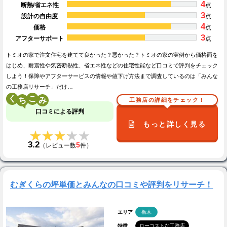
4
断熱/省エネ性
点
3
設計の自由度
点
4
価格
点
3
アフターサポート
点
トミオの家で注文住宅を建てて良かった？悪かった？トミオの家の実例から価格面を
はじめ、耐震性や気密断熱性、省エネ性などの住宅性能など口コミで評判をチェック
しよう！保障やアフターサービスの情報や値下げ方法まで調査しているのは「みんな
の工務店リサーチ」だけ…
く
こ
工務店の詳細をチェック！
口コミによる評判
もっと詳しく見る
★★★★★
★★★★★
3.2
5
（レビュー数
件）
むぎくらの坪単価とみんなの口コミや評判をリサーチ！
エリア
栃木
特徴
ローコストな工務店