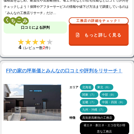
価格面をはじめ、耐震性や気密断熱性、省エネ性などの住宅性能など口コミで評判を
チェックしよう！保障やアフターサービスの情報や値下げ方法まで調査しているのは
「みんなの工務店リサーチ」だけ…
く
こ
工務店の詳細をチェック！
口コミによる評判
もっと詳しく見る
★★★★★
★★★★★
4
2
（レビュー数
件）
FPの家の坪単価とみんなの口コミや評判をリサーチ！
エリア
北海道
東北（6）
関東（7）
中部（9）
近畿（7）
中国・四国（9）
九州・沖縄（7）
特徴
高気密高断熱の工務店
省エネ・創エネ・エコ住宅が得
意な工務店