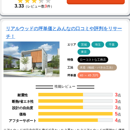
★★★★★
★★★★★
3.33
3
（レビュー数
件）
リアルウッドの坪単価とみんなの口コミや評判をリサー
チ！
エリア
茨城
埼玉
千葉
東京
特徴
ローコストな工務店
工法
木造（軸組・パネル工法）
坪単価
40 ～ 45 万円
性能レビュー
3
耐震性
点
3
断熱/省エネ性
点
3
設計の自由度
点
5
価格
点
4
アフターサポート
点
リアルウッドで注文住宅を建てて良かった？悪かった？リアルウッドの実例から価格