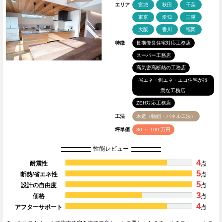
エリア
宮城
秋田
千葉
東京
愛知
三重
大阪
香川
福岡
特徴
長期優良住宅対応工務店
スーパー工務店
高気密高断熱の工務店
省エネ・創エネ・エコ住宅が得
意な工務店
ZEH対応工務店
工法
木造（軸組・パネル工法）
坪単価
80 ～ 100 万円
性能レビュー
4
耐震性
点
5
断熱/省エネ性
点
5
設計の自由度
点
3
価格
点
4
アフターサポート
点