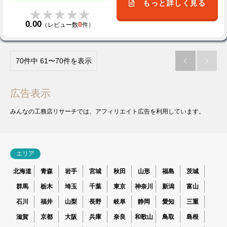
もっと詳しく見る
★★★★★
★★★★★
0.00
0
（レビュー数
件）
70件中 61〜70件を表示


広告表示
みんなの工務店リサーチでは、アフィリエイト広告を利用しています。
エリア
北海道
青森
岩手
宮城
秋田
山形
福島
茨城
群馬
栃木
埼玉
千葉
東京
神奈川
新潟
富山
石川
福井
山梨
長野
岐阜
静岡
愛知
三重
滋賀
京都
大阪
兵庫
奈良
和歌山
鳥取
島根