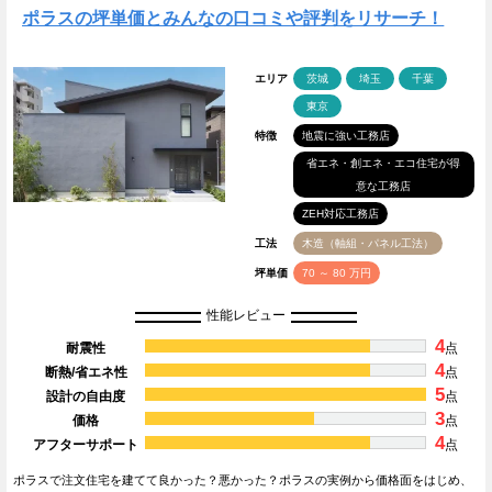
ポラスの坪単価とみんなの口コミや評判をリサーチ！
エリア
茨城
埼玉
千葉
東京
特徴
地震に強い工務店
省エネ・創エネ・エコ住宅が得
意な工務店
ZEH対応工務店
工法
木造（軸組・パネル工法）
坪単価
70 ～ 80 万円
性能レビュー
4
耐震性
点
4
断熱/省エネ性
点
5
設計の自由度
点
3
価格
点
4
アフターサポート
点
ポラスで注文住宅を建てて良かった？悪かった？ポラスの実例から価格面をはじめ、