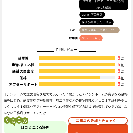
省エネ・創エネ・エコ住宅が得
意な工務店
ZEH対応工務店
保証が充実した工務店
工法
木造（軸組・パネル工法）
坪単価
40 ～ 75 万円
性能レビュー
5
耐震性
点
5
断熱/省エネ性
点
5
設計の自由度
点
4
価格
点
5
アフターサポート
点
イシンホームで注文住宅を建てて良かった？悪かった？イシンホームの実例から価格
面をはじめ、耐震性や気密断熱性、省エネ性などの住宅性能など口コミで評判をチェ
ックしよう！保障やアフターサービスの情報や値下げ方法まで調査しているのは「み
んなの工務店リサーチ」だけ…
く
こ
工務店の詳細をチェック！
口コミによる評判