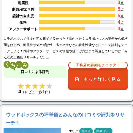
3
耐震性
点
5
断熱/省エネ性
点
5
設計の自由度
点
4
価格
点
3
アフターサポート
点
コラボハウスで注文住宅を建てて良かった？悪かった？コラボハウスの実例から価格
面をはじめ、耐震性や気密断熱性、省エネ性などの住宅性能など口コミで評判をチェ
ックしよう！保障やアフターサービスの情報や値下げ方法まで調査しているのは「み
んなの工務店リサーチ」だけ…
く
こ
工務店の詳細をチェック！
口コミによる評判
もっと詳しく見る
★★★★★
★★★★★
4
1
（レビュー数
件）
ウッドボックスの坪単価とみんなの口コミや評判をリサ
ーチ！
エリア
北海道
関東（5）