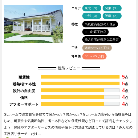
エリア
東北（3）
関東（3）
中部（3）
近畿（2）
特徴
高気密高断熱の工務店
ZEH対応工務店
輸入住宅が得意な工務店
工法
木造ツーバイ工法
坪単価
50 ～ 65 万円
性能レビュー
5
耐震性
点
5
断熱/省エネ性
点
4
設計の自由度
点
4
価格
点
4
アフターサポート
点
GLホームで注文住宅を建てて良かった？悪かった？GLホームの実例から価格面をは
じめ、耐震性や気密断熱性、省エネ性などの住宅性能など口コミで評判をチェックし
よう！保障やアフターサービスの情報や値下げ方法まで調査しているのは「みんなの
工務店リサーチ」だけ…