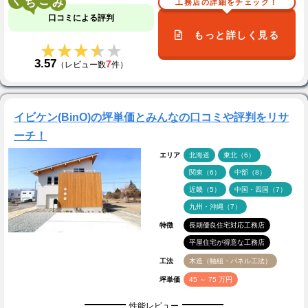
く
こ
工務店の詳細をチェック！
口コミによる評判
もっと詳しく見る
★★★★★
★★★★★
3.57
7
（レビュー数
件）
イビケン(BinO)の坪単価とみんなの口コミや評判をリサ
ーチ！
エリア
北海道
東北（6）
関東（6）
中部（8）
近畿（5）
中国・四国（7）
九州・沖縄（7）
特徴
長期優良住宅対応工務店
平屋住宅が得意な工務店
工法
木造（軸組・パネル工法）
坪単価
45 ～ 75 万円
性能レビュー