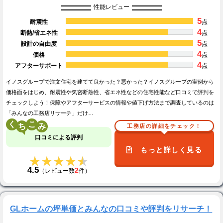
性能レビュー
5
耐震性
点
4
断熱/省エネ性
点
5
設計の自由度
点
4
価格
点
4
アフターサポート
点
イノスグループで注文住宅を建てて良かった？悪かった？イノスグループの実例から
価格面をはじめ、耐震性や気密断熱性、省エネ性などの住宅性能など口コミで評判を
チェックしよう！保障やアフターサービスの情報や値下げ方法まで調査しているのは
「みんなの工務店リサーチ」だけ…
く
こ
工務店の詳細をチェック！
口コミによる評判
もっと詳しく見る
★★★★★
★★★★★
4.5
2
（レビュー数
件）
GLホームの坪単価とみんなの口コミや評判をリサーチ！