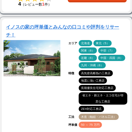
4
1
（レビュー数
件）
イノスの家の坪単価とみんなの口コミや評判をリサー
チ！
エリア
北海道
東北（5）
関東（6）
中部（7）
近畿（6）
中国・四国（8）
九州・沖縄（6）
特徴
高気密高断熱の工務店
地震に強い工務店
長期優良住宅対応工務店
省エネ・創エネ・エコ住宅が得
意な工務店
ZEH対応工務店
工法
木造（軸組・パネル工法）
坪単価
50 ～ 75 万円