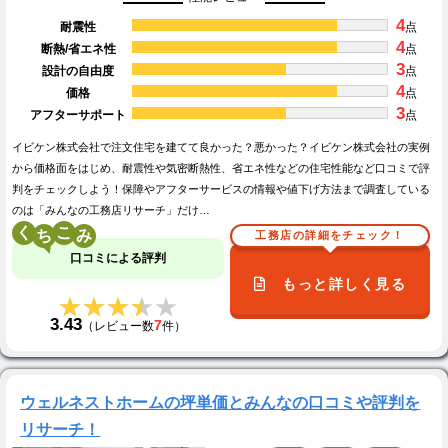
4
耐震性
点
4
断熱/省エネ性
点
3
設計の自由度
点
4
価格
点
3
アフターサポート
点
イビケン株式会社で注文住宅を建てて良かった？悪かった？イビケン株式会社の実例
から価格面をはじめ、耐震性や気密断熱性、省エネ性などの住宅性能など口コミで評
判をチェックしよう！保障やアフターサービスの情報や値下げ方法まで調査している
のは「みんなの工務店リサーチ」だけ…
く
こ
工務店の詳細をチェック！
口コミによる評判
もっと詳しく見る
★★★★★
★★★★★
3.43
7
（レビュー数
件）
ウェルネストホームの坪単価とみんなの口コミや評判を
リサーチ！