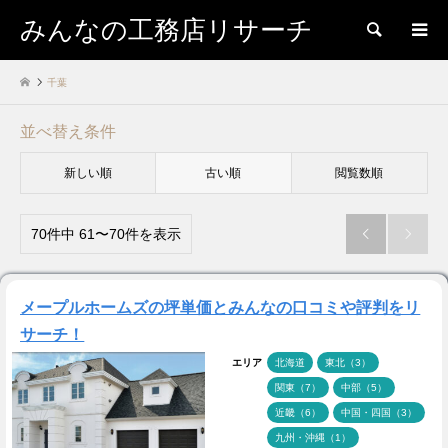
みんなの工務店リサーチ
検索
千葉
並べ替え条件
新しい順
古い順
閲覧数順
70件中 61〜70件を表示


メープルホームズの坪単価とみんなの口コミや評判をリ
サーチ！
エリア
北海道
東北（3）
関東（7）
中部（5）
近畿（6）
中国・四国（3）
九州・沖縄（1）