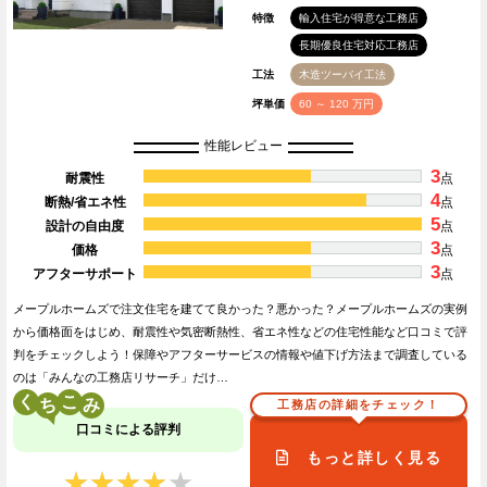
特徴
輸入住宅が得意な工務店
長期優良住宅対応工務店
工法
木造ツーバイ工法
坪単価
60 ～ 120 万円
性能レビュー
3
耐震性
点
4
断熱/省エネ性
点
5
設計の自由度
点
3
価格
点
3
アフターサポート
点
メープルホームズで注文住宅を建てて良かった？悪かった？メープルホームズの実例
から価格面をはじめ、耐震性や気密断熱性、省エネ性などの住宅性能など口コミで評
判をチェックしよう！保障やアフターサービスの情報や値下げ方法まで調査している
のは「みんなの工務店リサーチ」だけ…
く
こ
工務店の詳細をチェック！
口コミによる評判
もっと詳しく見る
★★★★★
★★★★★