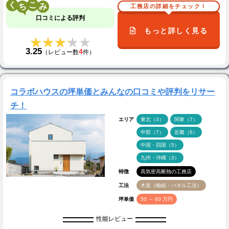
く
こ
工務店の詳細をチェック！
口コミによる評判
もっと詳しく見る
★★★★★
★★★★★
3.25
4
（レビュー数
件）
コラボハウスの坪単価とみんなの口コミや評判をリサー
チ！
エリア
東北（3）
関東（7）
中部（7）
近畿（6）
中国・四国（5）
九州・沖縄（3）
特徴
高気密高断熱の工務店
工法
木造（軸組・パネル工法）
坪単価
50 ～ 60 万円
性能レビュー