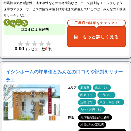
耐震性や気密断熱性、省エネ性などの住宅性能など口コミで評判をチェックしよう！
保障やアフターサービスの情報や値下げ方法まで調査しているのは「みんなの工務店
リサーチ」だけ…
く
こ
工務店の詳細をチェック！
口コミによる評判
もっと詳しく見る
★★★★★
★★★★★
0.00
0
（レビュー数
件）
イシンホームの坪単価とみんなの口コミや評判をリサー
チ！
エリア
北海道
東北（6）
関東（7）
中部（9）
近畿（7）
中国・四国（9）
九州・沖縄（8）
特徴
高気密高断熱の工務店
地震に強い工務店