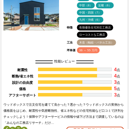
中部（8）
近畿（6）
中国・四国（7）
九州・沖縄（6）
特徴
長期優良住宅対応工務店
ローコストな工務店
工法
木造（軸組・パネル工法）
坪単価
36 ～ 55 万円
性能レビュー
4
耐震性
点
4
断熱/省エネ性
点
3
設計の自由度
点
5
価格
点
3
アフターサポート
点
ウッドボックスで注文住宅を建てて良かった？悪かった？ウッドボックスの実例から
価格面をはじめ、耐震性や気密断熱性、省エネ性などの住宅性能など口コミで評判を
チェックしよう！保障やアフターサービスの情報や値下げ方法まで調査しているのは
「みんなの工務店リサーチ」だけ…