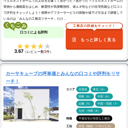
ウェルネストホームで注文住宅を建てて良かった？悪かった？ウェルネストホームの
実例から価格面をはじめ、耐震性や気密断熱性、省エネ性などの住宅性能など口コミ
で評判をチェックしよう！保障やアフターサービスの情報や値下げ方法まで調査して
いるのは「みんなの工務店リサーチ」だけ…
く
こ
工務店の詳細をチェック！
口コミによる評判
もっと詳しく見る
★★★★★
★★★★★
3.67
3
（レビュー数
件）
カーサキューブの坪単価とみんなの口コミや評判をリサ
ーチ！
エリア
北海道
東北（4）
関東（6）
中部（8）
近畿（5）
中国・四国（7）
九州・沖縄（8）
特徴
平屋住宅が得意な工務店
工法
木造（軸組・パネル工法）