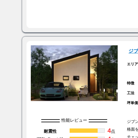
ジ
エリ
特徴
工法
坪単
性能レビュー
ジブ
4
格面
耐震性
点
チェ