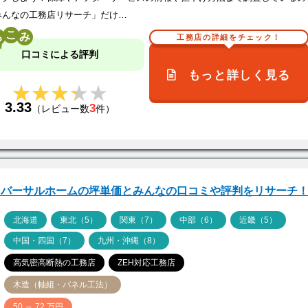
みんなの工務店リサーチ」だけ…
こ
工務店の詳細をチェック！
口コミによる評判
もっと詳しく見る
★★★★★
★★★★★
3.33
3
（レビュー数
件）
ニバーサルホームの坪単価とみんなの口コミや評判をリサーチ
ア
北海道
東北（5）
関東（7）
中部（6）
近畿（5）
中国・四国（7）
九州・沖縄（8）
高気密高断熱の工務店
ZEH対応工務店
木造（軸組・パネル工法）
価
50 ～ 72 万円