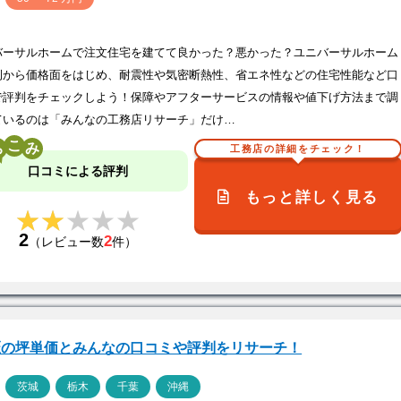
バーサルホームで注文住宅を建てて良かった？悪かった？ユニバーサルホーム
例から価格面をはじめ、耐震性や気密断熱性、省エネ性などの住宅性能など口
で評判をチェックしよう！保障やアフターサービスの情報や値下げ方法まで調
ているのは「みんなの工務店リサーチ」だけ…
こ
工務店の詳細をチェック！
口コミによる評判
もっと詳しく見る
★★★★★
★★★★★
2
2
（レビュー数
件）
匠の坪単価とみんなの口コミや評判をリサーチ！
ア
茨城
栃木
千葉
沖縄