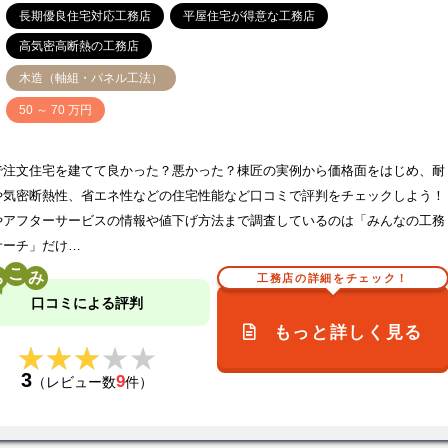
長期優良住宅対応工務店
平屋住宅が得意な工務店
高気密高断熱の工務店
木造（軸組・パネル工法）
価
50 ～ 70 万円
で注文住宅を建てて良かった？悪かった？棟匠の実例から価格面をはじめ、耐
や気密断熱性、省エネ性などの住宅性能など口コミで評判をチェックしよう！
やアフターサービスの情報や値下げ方法まで調査しているのは「みんなの工務
サーチ」だけ…
こ
工務店の詳細をチェック！
口コミによる評判
もっと詳しく見る
★★★★★
★★★★★
3
9
（レビュー数
件）