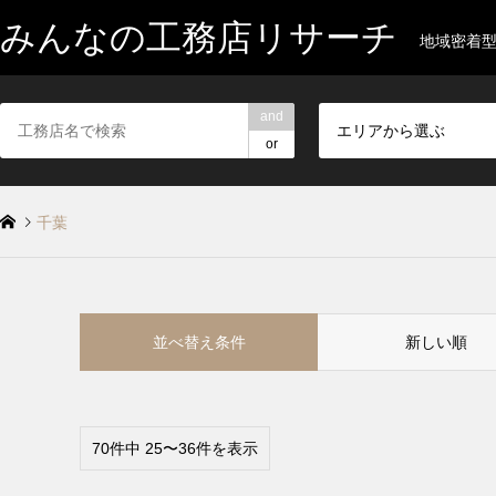
みんなの工務店リサーチ
地域密着
and
エリアから選ぶ
or
千葉
並べ替え条件
新しい順
70件中 25〜36件を表示