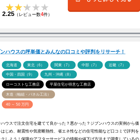
★★★★★
★★★★★
2.25
4
（レビュー数
件）
ブンハウスの坪単価とみんなの口コミや評判をリサーチ！
ア
北海道
東北（6）
関東（7）
中部（7）
近畿（7）
中国・四国（9）
九州・沖縄（8）
ローコストな工務店
平屋住宅が得意な工務店
木造（軸組・パネル工法）
価
40 ～ 50 万円
ンハウスで注文住宅を建てて良かった？悪かった？ジブンハウスの実例から価
をはじめ、耐震性や気密断熱性、省エネ性などの住宅性能など口コミで評判を
ックしよう！保障やアフターサービスの情報や値下げ方法まで調査しているの