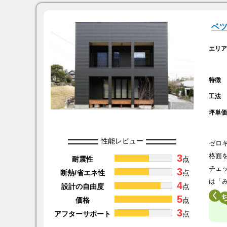
ベ
エリ
特徴
工法
坪単
性能レビュー
ゼロ
3
格面
耐震性
点
チェ
3
断熱/省エネ性
点
は「
4
設計の自由度
点
く
5
価格
点
3
アフターサポート
点