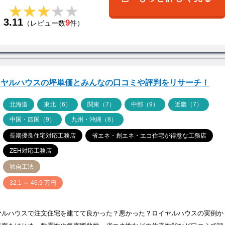
★★★★★
★★★★★
3.11
9
（レビュー数
件）
イヤルハウスの坪単価とみんなの口コミや評判をリサーチ！
ア
北海道
東北（6）
関東（7）
中部（9）
近畿（7）
中国・四国（9）
九州・沖縄（8）
長期優良住宅対応工務店
省エネ・創エネ・エコ住宅が得意な工務店
ZEH対応工務店
独自工法
価
32.1 ～ 46.9 万円
ヤルハウスで注文住宅を建てて良かった？悪かった？ロイヤルハウスの実例か