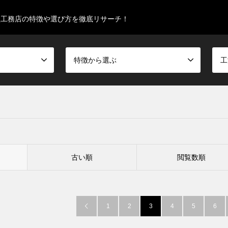
型工務店の特徴や選び方を徹底リサーチ！
特徴から選ぶ
工
古い順
閲覧数順
1
2
3
4
5
6
