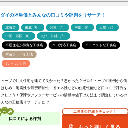
ツダイの坪単価とみんなの口コミや評判をリサーチ！
ア
北海道
東北（6）
関東（7）
中部（6）
近畿（7）
中国・四国（8）
九州・沖縄（7）
平屋住宅が得意な工務店
ZEH対応工務店
ローコストな工務店
木造ツーバイ工法
価
35 ～ 55 万円
キューブで注文住宅を建てて良かった？悪かった？ゼロキューブの実例から価
をはじめ、耐震性や気密断熱性、省エネ性などの住宅性能など口コミで評判を
ックしよう！保障やアフターサービスの情報や値下げ方法まで調査しているの
みんなの工務店リサーチ」だけ…
こ
工務店の詳細をチェック！
口コミによる評判
もっと詳しく見る