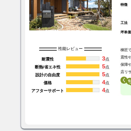
特徴
工法
坪単
性能レビュー
棟匠
3
震性
耐震性
点
保障
5
断熱/省エネ性
点
店リ
5
設計の自由度
点
く
4
価格
点
4
アフターサポート
点