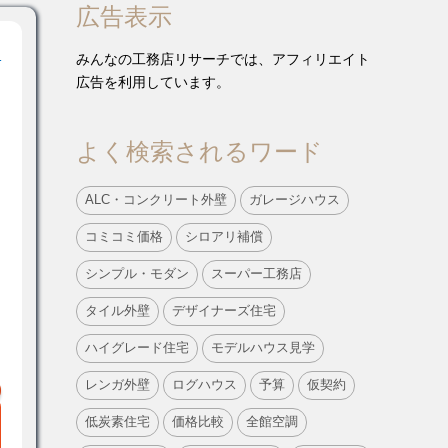
広告表示
！
みんなの工務店リサーチでは、アフィリエイト
広告を利用しています。
よく検索されるワード
ALC・コンクリート外壁
ガレージハウス
コミコミ価格
シロアリ補償
シンプル・モダン
スーパー工務店
タイル外壁
デザイナーズ住宅
ハイグレード住宅
モデルハウス見学
レンガ外壁
ログハウス
予算
仮契約
低炭素住宅
価格比較
全館空調