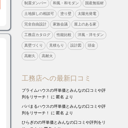
制震ダンパー
和風・和モダン
国産無垢材
土地探しの相談可
塗り壁
太陽光発電
完全自由設計
家族会議
屋上のある家
工務店カタログ
性能比較
洋風・洋モダン
真壁づくり
見積もり
設計図
頭金
高耐久
高耐火
工務店への最新口コミ
プライムハウスの坪単価とみんなの口コミや評
判をリサーチ！
に
匿名
より
パパまるハウスの坪単価とみんなの口コミや評
判をリサーチ！
に
匿名
より
ひらぎのの坪単価とみんなの口コミや評判をリ