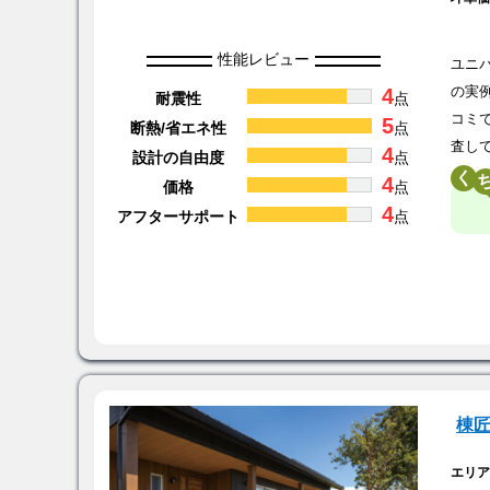
性能レビュー
ユニ
4
の実
耐震性
点
コミ
5
断熱/省エネ性
点
査し
4
設計の自由度
点
く
4
価格
点
4
アフターサポート
点
棟
エリ