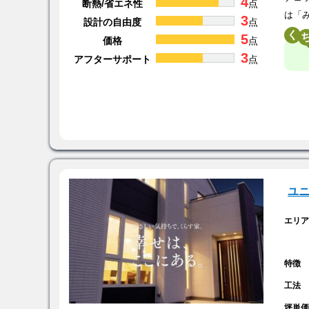
4
断熱/省エネ性
点
は「
3
設計の自由度
点
く
5
価格
点
3
アフターサポート
点
ユ
エリ
特徴
工法
坪単