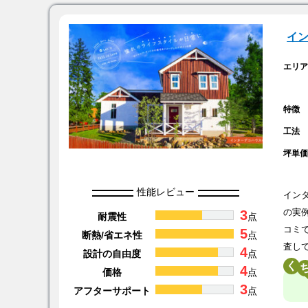
イ
エリ
特徴
工法
坪単
性能レビュー
イン
3
の実
耐震性
点
コミ
5
断熱/省エネ性
点
査し
4
設計の自由度
点
く
4
価格
点
3
アフターサポート
点