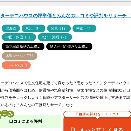
ンターデコハウスの坪単価とみんなの口コミや評判をリサーチ
ア
北海道
東北（3）
関東（1）
中部（4）
中国・四国（3）
九州・沖縄（2）
高気密高断熱の工務店
輸入住宅が得意な工務店
木造ツーバイ工法
価
55 ～ 65 万円
ターデコハウスで注文住宅を建てて良かった？悪かった？インターデコハウス
例から価格面をはじめ、耐震性や気密断熱性、省エネ性などの住宅性能など口
で評判をチェックしよう！保障やアフターサービスの情報や値下げ方法まで調
ているのは「みんなの工務店リサーチ」だけ…
こ
工務店の詳細をチェック！
口コミによる評判
もっと詳しく見る