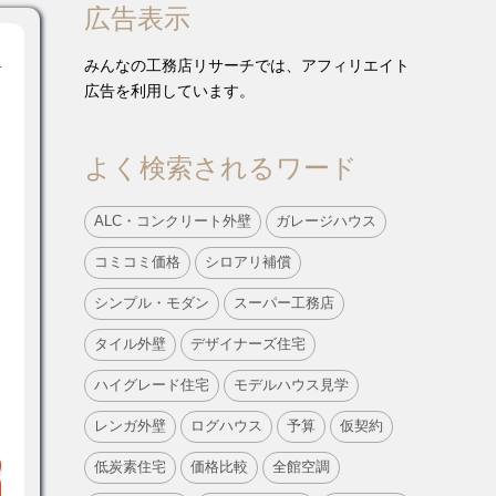
広告表示
！
みんなの工務店リサーチでは、アフィリエイト
広告を利用しています。
よく検索されるワード
ALC・コンクリート外壁
ガレージハウス
コミコミ価格
シロアリ補償
シンプル・モダン
スーパー工務店
タイル外壁
デザイナーズ住宅
ハイグレード住宅
モデルハウス見学
レンガ外壁
ログハウス
予算
仮契約
低炭素住宅
価格比較
全館空調