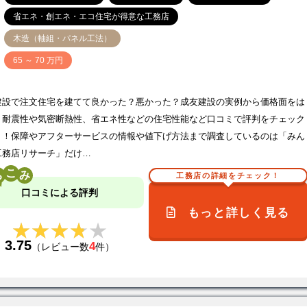
省エネ・創エネ・エコ住宅が得意な工務店
木造（軸組・パネル工法）
価
65 ～ 70 万円
建設で注文住宅を建てて良かった？悪かった？成友建設の実例から価格面をは
、耐震性や気密断熱性、省エネ性などの住宅性能など口コミで評判をチェック
う！保障やアフターサービスの情報や値下げ方法まで調査しているのは「みん
工務店リサーチ」だけ…
こ
工務店の詳細をチェック！
口コミによる評判
もっと詳しく見る
★★★★★
★★★★★
3.75
4
（レビュー数
件）