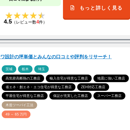
もっと詳しく見る
★★★★★
★★★★★
4.5
4
（レビュー数
件）
ンワ設計の坪単価とみんなの口コミや評判をリサーチ！
ア
茨城
栃木
埼玉
高気密高断熱の工務店
輸入住宅が得意な工務店
地震に強い工務店
省エネ・創エネ・エコ住宅が得意な工務店
ZEH対応工務店
平屋住宅が得意な工務店
保証が充実した工務店
スーパー工務店
木造ツーバイ工法
価
49 ～ 65 万円