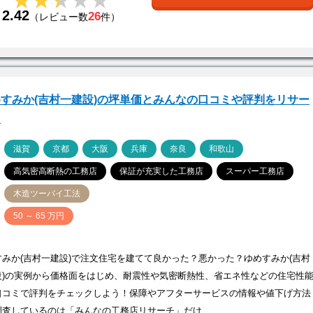
★★★★★
★★★★★
2.42
26
（レビュー数
件）
すみか(吉村一建設)の坪単価とみんなの口コミや評判をリサー
！
ア
滋賀
京都
大阪
兵庫
奈良
和歌山
高気密高断熱の工務店
保証が充実した工務店
スーパー工務店
木造ツーバイ工法
価
50 ～ 65 万円
すみか(吉村一建設)で注文住宅を建てて良かった？悪かった？ゆめすみか(吉村
設)の実例から価格面をはじめ、耐震性や気密断熱性、省エネ性などの住宅性
口コミで評判をチェックしよう！保障やアフターサービスの情報や値下げ方法
調査しているのは「みんなの工務店リサーチ」だけ…