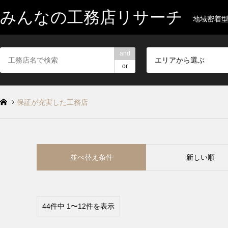
みんなの工務店リサーチ
地域密着
and
エリアから選ぶ
or
保証が充実した工務店
並べ替え条件
新しい順
44件中 1〜12件を表示