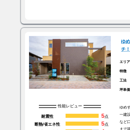
ゆめ
チ
エリ
特徴
工法
坪単
性能レビュー
ゆめ
5
一建
耐震性
点
など
5
断熱/省エネ性
点
まで