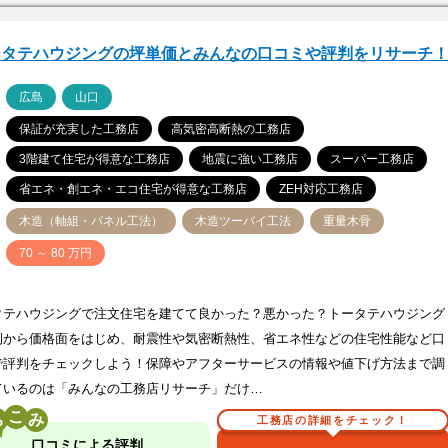
ータテハウジングの坪単価とみんなの口コミや評判をリサーチ
ア
広島
山口
保証が充実した工務店
高気密高断熱の工務店
3階建て住宅が得意な工務店
地震に強い工務店
スーパー工務店
省エネ・創エネ・エコ住宅が得意な工務店
ZEH対応工務店
木造（軸組・パネル工法）
木造ツーバイ工法
重量木骨
価
70 ～ 80 万円
タテハウジングで注文住宅を建てて良かった？悪かった？トータテハウジング
例から価格面をはじめ、耐震性や気密断熱性、省エネ性などの住宅性能など口
で評判をチェックしよう！保障やアフターサービスの情報や値下げ方法まで調
ているのは「みんなの工務店リサーチ」だけ…
こ
工務店の詳細をチェック！
口コミによる評判