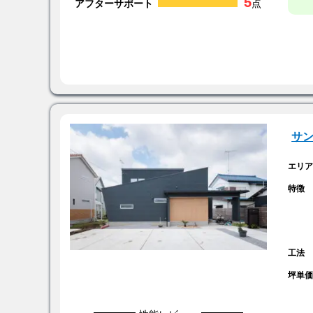
5
アフターサポート
点
サ
エリ
特徴
工法
坪単