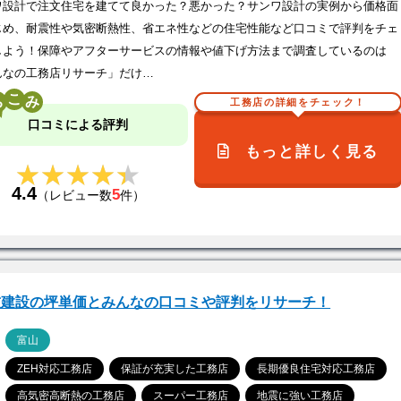
ワ設計で注文住宅を建てて良かった？悪かった？サンワ設計の実例から価格面
じめ、耐震性や気密断熱性、省エネ性などの住宅性能など口コミで評判をチェ
しよう！保障やアフターサービスの情報や値下げ方法まで調査しているのは
んなの工務店リサーチ」だけ…
こ
工務店の詳細をチェック！
口コミによる評判
もっと詳しく見る
★★★★★
★★★★★
4.4
5
（レビュー数
件）
友建設の坪単価とみんなの口コミや評判をリサーチ！
ア
富山
ZEH対応工務店
保証が充実した工務店
長期優良住宅対応工務店
高気密高断熱の工務店
スーパー工務店
地震に強い工務店