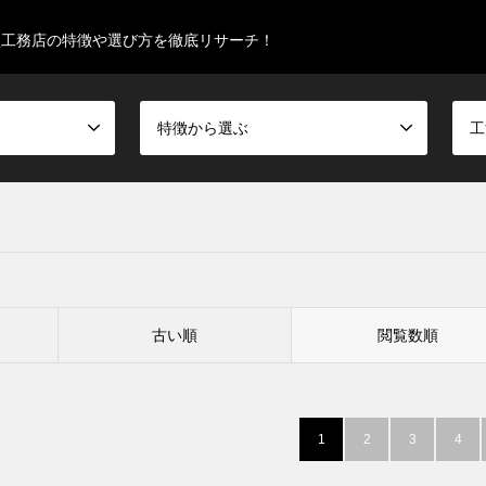
型工務店の特徴や選び方を徹底リサーチ！
特徴から選ぶ
工
古い順
閲覧数順
1
2
3
4