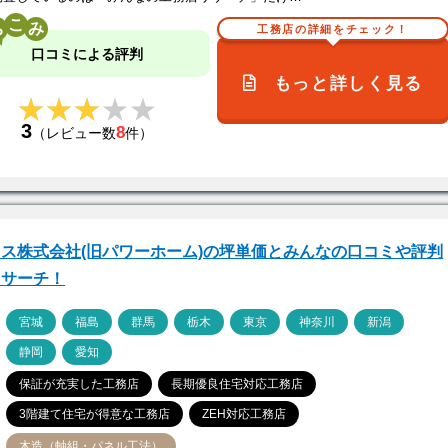
こ
工務店の詳細をチェック！
口コミによる評判
もっと詳しく見る
★★★★★
★★★★★
3
8
（レビュー数
件）
ス株式会社(旧パワーホーム)の坪単価とみんなの口コミや評判
リサーチ！
ア
宮城
福島
群馬
栃木
東京
神奈川
新潟
静岡
愛知
保証が充実した工務店
長期優良住宅対応工務店
3階建て住宅が得意な工務店
ZEH対応工務店
木造（軸組・パネル工法）