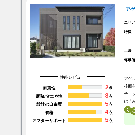
ア
エリ
特徴
工法
坪単
性能レビュー
アゲ
2
格面
耐震性
点
チェ
3
断熱/省エネ性
点
は「
5
設計の自由度
点
く
4
価格
点
5
アフターサポート
点