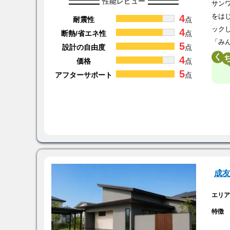
性能レビュー
サン
4
をは
耐震性
点
ック
4
断熱/省エネ性
点
「み
5
設計の自由度
点
く
4
価格
点
5
アフターサポート
点
成
エリ
特徴