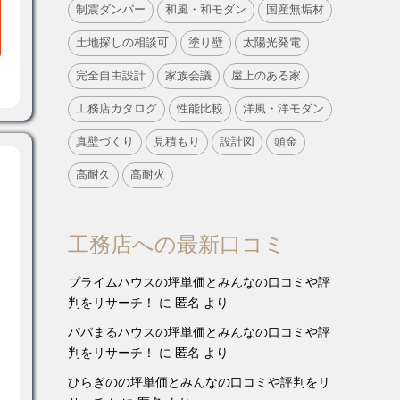
制震ダンパー
和風・和モダン
国産無垢材
土地探しの相談可
塗り壁
太陽光発電
完全自由設計
家族会議
屋上のある家
工務店カタログ
性能比較
洋風・洋モダン
真壁づくり
見積もり
設計図
頭金
高耐久
高耐火
工務店への最新口コミ
プライムハウスの坪単価とみんなの口コミや評
判をリサーチ！
に
匿名
より
パパまるハウスの坪単価とみんなの口コミや評
判をリサーチ！
に
匿名
より
ひらぎのの坪単価とみんなの口コミや評判をリ