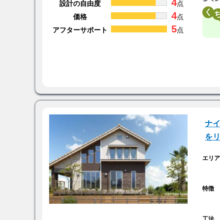
4
設計の自由度
点
く
4
価格
点
5
アフターサポート
点
ナイ
を
エリ
特徴
工法