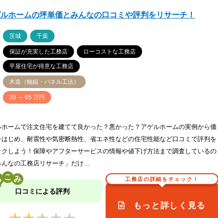
ゲルホームの坪単価とみんなの口コミや評判をリサーチ！
ア
茨城
千葉
保証が充実した工務店
ローコストな工務店
平屋住宅が得意な工務店
木造（軸組・パネル工法）
価
35 ～ 65 万円
ルホームで注文住宅を建てて良かった？悪かった？アゲルホームの実例から価
をはじめ、耐震性や気密断熱性、省エネ性などの住宅性能など口コミで評判を
ックしよう！保障やアフターサービスの情報や値下げ方法まで調査しているの
みんなの工務店リサーチ」だけ…
こ
工務店の詳細をチェック！
口コミによる評判
もっと詳しく見る