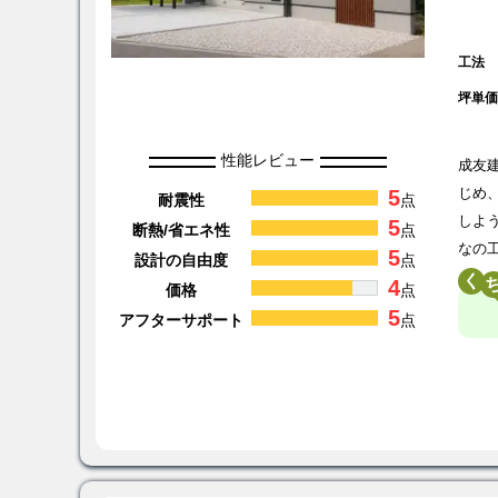
工法
坪単
性能レビュー
成友
5
じめ
耐震性
点
しよ
5
断熱/省エネ性
点
なの
5
設計の自由度
点
く
4
価格
点
5
アフターサポート
点