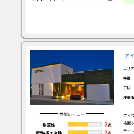
ア
エリ
特徴
工法
坪単
性能レビュー
アイ
3
格面
耐震性
点
チェ
3
断熱/省エネ性
点