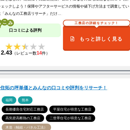
チェックしよう！保障やアフターサービスの情報や値下げ方法まで調査してい
は「みんなの工務店リサーチ」だけ…
こ
工務店の詳細をチェック！
口コミによる評判
もっと詳しく見る
★★★★★
★★★★★
2.43
14
（レビュー数
件）
産住拓の坪単価とみんなの口コミや評判をリサーチ！
ア
福岡
熊本
長期優良住宅対応工務店
平屋住宅が得意な工務店
高気密高断熱の工務店
二世帯住宅が得意な工務店
木造（軸組・パネル工法）