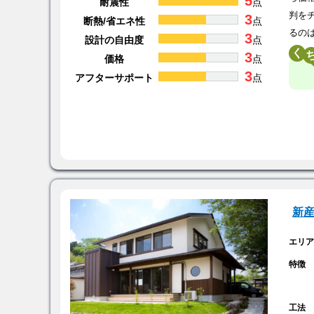
5
耐震性
点
判を
3
断熱/省エネ性
点
るの
3
設計の自由度
点
く
3
価格
点
3
アフターサポート
点
新
エリ
特徴
工法