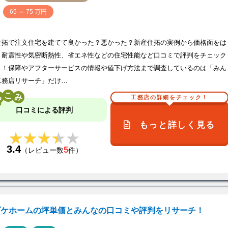
価
65 ～ 75 万円
住拓で注文住宅を建てて良かった？悪かった？新産住拓の実例から価格面をは
、耐震性や気密断熱性、省エネ性などの住宅性能など口コミで評判をチェック
う！保障やアフターサービスの情報や値下げ方法まで調査しているのは「みん
工務店リサーチ」だけ…
こ
工務店の詳細をチェック！
口コミによる評判
もっと詳しく見る
★★★★★
★★★★★
3.4
5
（レビュー数
件）
ダケホームの坪単価とみんなの口コミや評判をリサーチ！