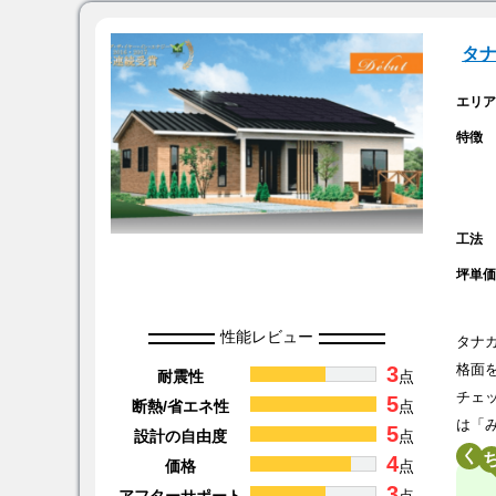
タ
エリ
特徴
工法
坪単
性能レビュー
タナ
3
格面
耐震性
点
チェ
5
断熱/省エネ性
点
は「
5
設計の自由度
点
く
4
価格
点
3
アフターサポート
点