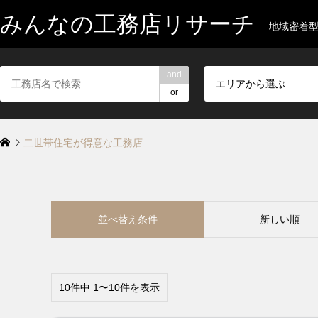
みんなの工務店リサーチ
地域密着
and
エリアから選ぶ
or
二世帯住宅が得意な工務店
並べ替え条件
新しい順
10件中 1〜10件を表示