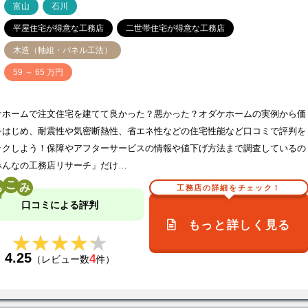
ア
富山
石川
平屋住宅が得意な工務店
二世帯住宅が得意な工務店
木造（軸組・パネル工法）
価
59 ～ 65 万円
ケホームで注文住宅を建てて良かった？悪かった？オダケホームの実例から価
をはじめ、耐震性や気密断熱性、省エネ性などの住宅性能など口コミで評判を
ックしよう！保障やアフターサービスの情報や値下げ方法まで調査しているの
みんなの工務店リサーチ」だけ…
こ
工務店の詳細をチェック！
口コミによる評判
もっと詳しく見る
★★★★★
★★★★★
4.25
4
（レビュー数
件）