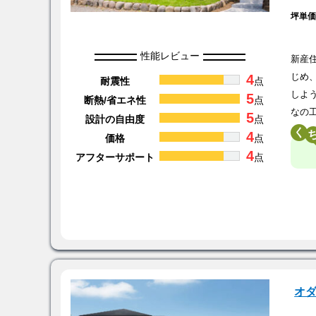
坪単
性能レビュー
新産
4
じめ
耐震性
点
しよ
5
断熱/省エネ性
点
なの
5
設計の自由度
点
く
4
価格
点
4
アフターサポート
点
オ