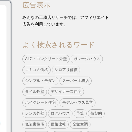
広告表示
みんなの工務店リサーチでは、アフィリエイト
広告を利用しています。
よく検索されるワード
ALC・コンクリート外壁
ガレージハウス
コミコミ価格
シロアリ補償
シンプル・モダン
スーパー工務店
タイル外壁
デザイナーズ住宅
ハイグレード住宅
モデルハウス見学
レンガ外壁
ログハウス
予算
仮契約
低炭素住宅
価格比較
全館空調