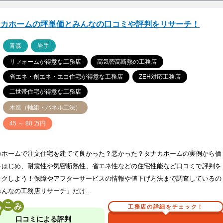
ナカホームの坪単価とみんなの口コミや評判をリサーチ！
ア
青森
岩手
リフォームが得意な工務店
高気密高断熱の工務店
省エネ・創エネ・エコ住宅が得意な工務店
ZEH対応工務店
二世帯住宅が得意な工務店
木造（軸組・パネル工法）
価
45 ～ 80 万円
カホームで注文住宅を建てて良かった？悪かった？タナカホームの実例から価
をはじめ、耐震性や気密断熱性、省エネ性などの住宅性能など口コミで評判を
ックしよう！保障やアフターサービスの情報や値下げ方法まで調査しているの
みんなの工務店リサーチ」だけ…
こ
工務店の詳細をチェック！
口コミによる評判