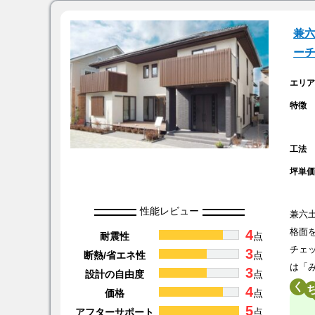
兼六
ー
エリ
特徴
工法
坪単
性能レビュー
兼六
4
格面
耐震性
点
チェ
3
断熱/省エネ性
点
は「
3
設計の自由度
点
く
4
価格
点
5
アフターサポート
点