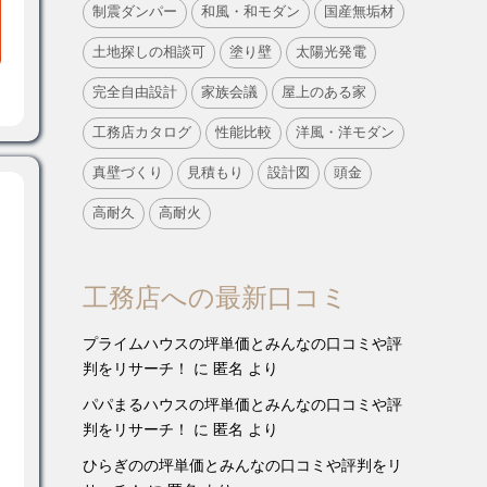
制震ダンパー
和風・和モダン
国産無垢材
土地探しの相談可
塗り壁
太陽光発電
完全自由設計
家族会議
屋上のある家
工務店カタログ
性能比較
洋風・洋モダン
真壁づくり
見積もり
設計図
頭金
高耐久
高耐火
工務店への最新口コミ
プライムハウスの坪単価とみんなの口コミや評
判をリサーチ！
に
匿名
より
パパまるハウスの坪単価とみんなの口コミや評
判をリサーチ！
に
匿名
より
ひらぎのの坪単価とみんなの口コミや評判をリ