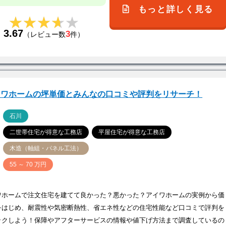
もっと詳しく見る
★★★★★
★★★★★
3.67
3
（レビュー数
件）
イワホームの坪単価とみんなの口コミや評判をリサーチ！
ア
石川
二世帯住宅が得意な工務店
平屋住宅が得意な工務店
木造（軸組・パネル工法）
価
55 ～ 70 万円
ワホームで注文住宅を建てて良かった？悪かった？アイワホームの実例から価
をはじめ、耐震性や気密断熱性、省エネ性などの住宅性能など口コミで評判を
ックしよう！保障やアフターサービスの情報や値下げ方法まで調査しているの