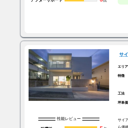
サ
エリ
特徴
工法
坪単
性能レビュー
サイ
ら価