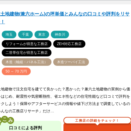
土地建物(兼六ホーム)の坪単価とみんなの口コミや評判をリサ
チ！
ア
埼玉
千葉
東京
神奈川
リフォームが得意な工務店
ZEH対応工務店
二世帯住宅が得意な工務店
木造（軸組・パネル工法）
木造ツーバイ工法
価
50 ～ 70 万円
土地建物で注文住宅を建てて良かった？悪かった？兼六土地建物の実例から価
をはじめ、耐震性や気密断熱性、省エネ性などの住宅性能など口コミで評判を
ックしよう！保障やアフターサービスの情報や値下げ方法まで調査しているの
みんなの工務店リサーチ」だけ…
こ
工務店の詳細をチェック！
口コミによる評判