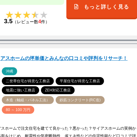
もっと詳しく見る
★★★★★
★★★★★
3.5
4
（レビュー数
件）
イアスホームの坪単価とみんなの口コミや評判をリサーチ！
ア
沖縄
二世帯住宅が得意な工務店
平屋住宅が得意な工務店
地震に強い工務店
ZEH対応工務店
木造（軸組・パネル工法）
鉄筋コンクリート(RC造)
価
80 ～ 100 万円
アスホームで注文住宅を建てて良かった？悪かった？サイアスホームの実例か
格面をはじめ、耐震性や気密断熱性、省エネ性などの住宅性能など口コミで評