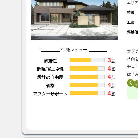
エリ
特徴
工法
坪単
性能レビュー
オダ
3
格面
耐震性
点
チェ
4
断熱/省エネ性
点
は「
4
設計の自由度
点
く
4
価格
点
4
アフターサポート
点