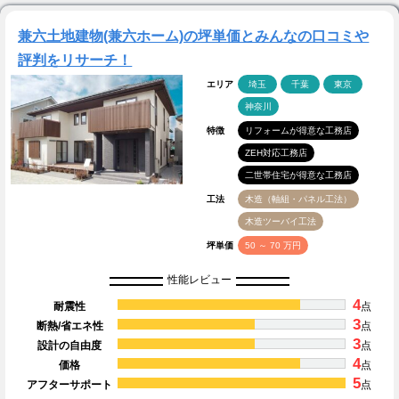
兼六土地建物(兼六ホーム)の坪単価とみんなの口コミや
評判をリサーチ！
エリア
埼玉
千葉
東京
神奈川
特徴
リフォームが得意な工務店
ZEH対応工務店
二世帯住宅が得意な工務店
工法
木造（軸組・パネル工法）
木造ツーバイ工法
坪単価
50 ～ 70 万円
性能レビュー
4
耐震性
点
3
断熱/省エネ性
点
3
設計の自由度
点
4
価格
点
5
アフターサポート
点