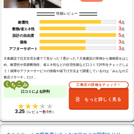
性能レビュー
4
耐震性
点
3
断熱/省エネ性
点
5
設計の自由度
点
3
価格
点
3
アフターサポート
点
大進建設で注文住宅を建てて良かった？悪かった？大進建設の実例から価格面をはじ
め、耐震性や気密断熱性、省エネ性などの住宅性能など口コミで評判をチェックしよ
う！保障やアフターサービスの情報や値下げ方法まで調査しているのは「みんなの工
務店リサーチ」だけ…
く
こ
工務店の詳細をチェック！
口コミによる評判
もっと詳しく見る
★★★★★
★★★★★
3.25
4
（レビュー数
件）