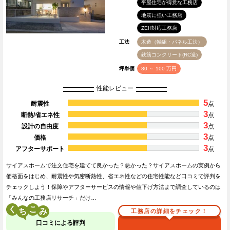
平屋住宅が得意な工務店
地震に強い工務店
ZEH対応工務店
工法
木造（軸組・パネル工法）
鉄筋コンクリート(RC造)
坪単価
80 ～ 100 万円
性能レビュー
5
耐震性
点
3
断熱/省エネ性
点
3
設計の自由度
点
3
価格
点
3
アフターサポート
点
サイアスホームで注文住宅を建てて良かった？悪かった？サイアスホームの実例から
価格面をはじめ、耐震性や気密断熱性、省エネ性などの住宅性能など口コミで評判を
チェックしよう！保障やアフターサービスの情報や値下げ方法まで調査しているのは
「みんなの工務店リサーチ」だけ…
く
こ
工務店の詳細をチェック！
口コミによる評判