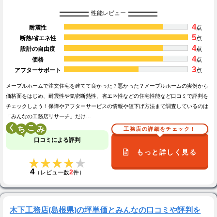
性能レビュー
4
耐震性
点
5
断熱/省エネ性
点
4
設計の自由度
点
4
価格
点
3
アフターサポート
点
メープルホームで注文住宅を建てて良かった？悪かった？メープルホームの実例から
価格面をはじめ、耐震性や気密断熱性、省エネ性などの住宅性能など口コミで評判を
チェックしよう！保障やアフターサービスの情報や値下げ方法まで調査しているのは
「みんなの工務店リサーチ」だけ…
く
こ
工務店の詳細をチェック！
口コミによる評判
もっと詳しく見る
★★★★★
★★★★★
4
2
（レビュー数
件）
木下工務店(島根県)の坪単価とみんなの口コミや評判を