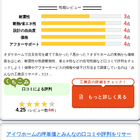
性能レビュー
3
耐震性
点
4
断熱/省エネ性
点
4
設計の自由度
点
4
価格
点
4
アフターサポート
点
オダケホームで注文住宅を建てて良かった？悪かった？オダケホームの実例から価格
面をはじめ、耐震性や気密断熱性、省エネ性などの住宅性能など口コミで評判をチェ
ックしよう！保障やアフターサービスの情報や値下げ方法まで調査しているのは「み
んなの工務店リサーチ」だけ…
く
こ
工務店の詳細をチェック！
口コミによる評判
もっと詳しく見る
★★★★★
★★★★★
4.25
4
（レビュー数
件）
アイワホームの坪単価とみんなの口コミや評判をリサー