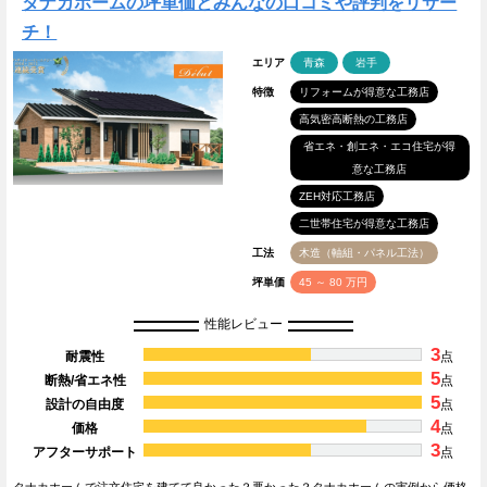
タナカホームの坪単価とみんなの口コミや評判をリサー
チ！
エリア
青森
岩手
特徴
リフォームが得意な工務店
高気密高断熱の工務店
省エネ・創エネ・エコ住宅が得
意な工務店
ZEH対応工務店
二世帯住宅が得意な工務店
工法
木造（軸組・パネル工法）
坪単価
45 ～ 80 万円
性能レビュー
3
耐震性
点
5
断熱/省エネ性
点
5
設計の自由度
点
4
価格
点
3
アフターサポート
点
タナカホームで注文住宅を建てて良かった？悪かった？タナカホームの実例から価格