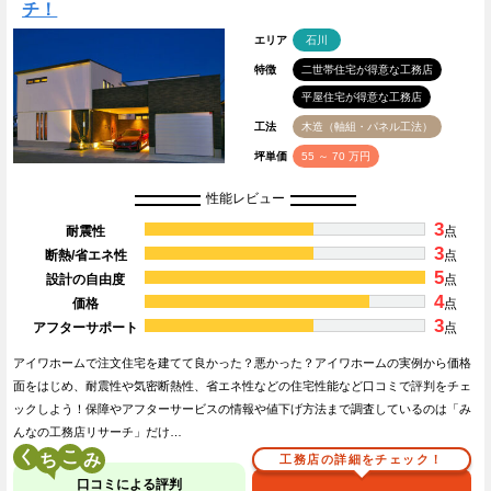
チ！
エリア
石川
特徴
二世帯住宅が得意な工務店
平屋住宅が得意な工務店
工法
木造（軸組・パネル工法）
坪単価
55 ～ 70 万円
性能レビュー
3
耐震性
点
3
断熱/省エネ性
点
5
設計の自由度
点
4
価格
点
3
アフターサポート
点
アイワホームで注文住宅を建てて良かった？悪かった？アイワホームの実例から価格
面をはじめ、耐震性や気密断熱性、省エネ性などの住宅性能など口コミで評判をチェ
ックしよう！保障やアフターサービスの情報や値下げ方法まで調査しているのは「み
んなの工務店リサーチ」だけ…
く
こ
工務店の詳細をチェック！
口コミによる評判