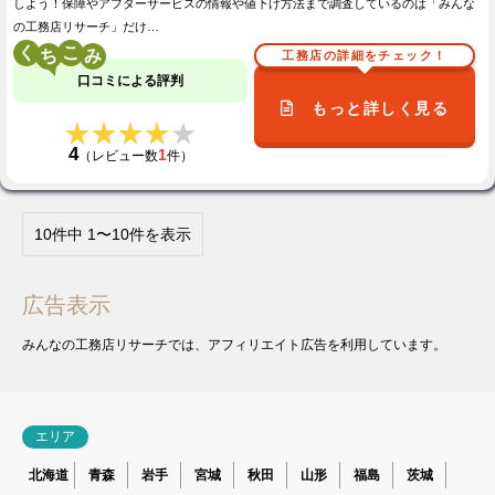
しよう！保障やアフターサービスの情報や値下げ方法まで調査しているのは「みんな
の工務店リサーチ」だけ…
く
こ
工務店の詳細をチェック！
口コミによる評判
もっと詳しく見る
★★★★★
★★★★★
4
1
（レビュー数
件）
10件中 1〜10件を表示
広告表示
みんなの工務店リサーチでは、アフィリエイト広告を利用しています。
エリア
北海道
青森
岩手
宮城
秋田
山形
福島
茨城