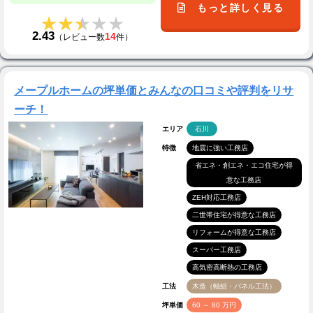
もっと詳しく見る
★★★★★
★★★★★
2.43
14
（レビュー数
件）
メープルホームの坪単価とみんなの口コミや評判をリサ
ーチ！
エリア
石川
特徴
地震に強い工務店
省エネ・創エネ・エコ住宅が得
意な工務店
ZEH対応工務店
二世帯住宅が得意な工務店
リフォームが得意な工務店
スーパー工務店
高気密高断熱の工務店
工法
木造（軸組・パネル工法）
坪単価
60 ～ 80 万円