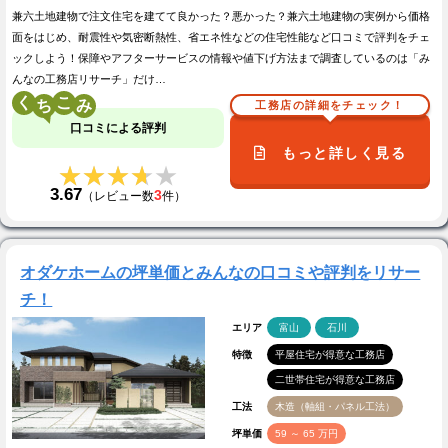
兼六土地建物で注文住宅を建てて良かった？悪かった？兼六土地建物の実例から価格
面をはじめ、耐震性や気密断熱性、省エネ性などの住宅性能など口コミで評判をチェ
ックしよう！保障やアフターサービスの情報や値下げ方法まで調査しているのは「み
んなの工務店リサーチ」だけ…
く
こ
工務店の詳細をチェック！
口コミによる評判
もっと詳しく見る
★★★★★
★★★★★
3.67
3
（レビュー数
件）
オダケホームの坪単価とみんなの口コミや評判をリサー
チ！
エリア
富山
石川
特徴
平屋住宅が得意な工務店
二世帯住宅が得意な工務店
工法
木造（軸組・パネル工法）
坪単価
59 ～ 65 万円