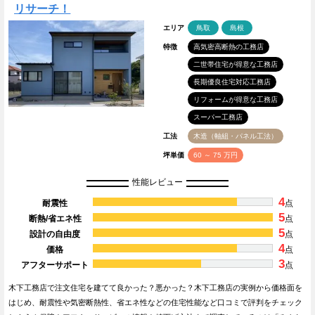
リサーチ！
エリア
鳥取
島根
特徴
高気密高断熱の工務店
二世帯住宅が得意な工務店
長期優良住宅対応工務店
リフォームが得意な工務店
スーパー工務店
工法
木造（軸組・パネル工法）
坪単価
60 ～ 75 万円
性能レビュー
4
耐震性
点
5
断熱/省エネ性
点
5
設計の自由度
点
4
価格
点
3
アフターサポート
点
木下工務店で注文住宅を建てて良かった？悪かった？木下工務店の実例から価格面を
はじめ、耐震性や気密断熱性、省エネ性などの住宅性能など口コミで評判をチェック