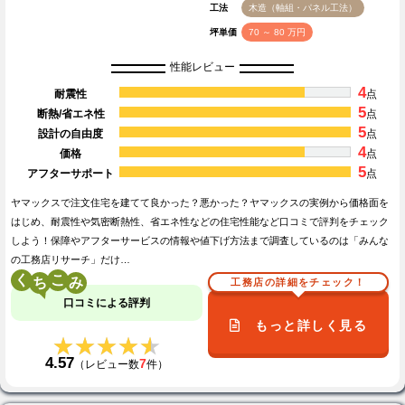
工法
木造（軸組・パネル工法）
坪単価
70 ～ 80 万円
性能レビュー
4
耐震性
点
5
断熱/省エネ性
点
5
設計の自由度
点
4
価格
点
5
アフターサポート
点
ヤマックスで注文住宅を建てて良かった？悪かった？ヤマックスの実例から価格面を
はじめ、耐震性や気密断熱性、省エネ性などの住宅性能など口コミで評判をチェック
しよう！保障やアフターサービスの情報や値下げ方法まで調査しているのは「みんな
の工務店リサーチ」だけ…
く
こ
工務店の詳細をチェック！
口コミによる評判
もっと詳しく見る
★★★★★
★★★★★
4.57
7
（レビュー数
件）