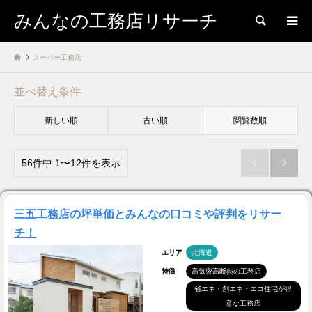
みんなの工務店リサーチ
検索
スーパー工務店
並べ替え条件
新しい順
古い順
閲覧数順
56件中 1〜12件を表示


三五工務店の坪単価とみんなの口コミや評判をリサー
チ！
エリア
北海道
特徴
高気密高断熱の工務店
省エネ・創エネ・エコ住宅が得
意な工務店