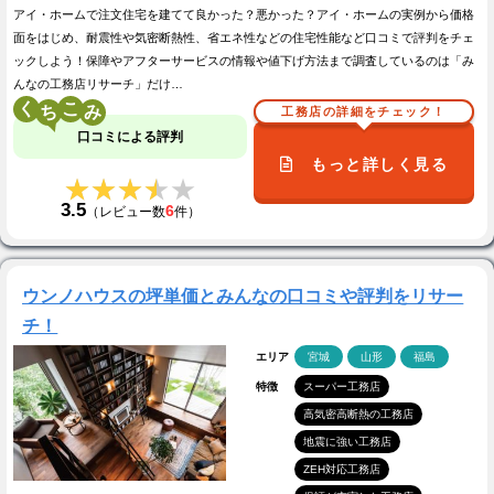
アイ・ホームで注文住宅を建てて良かった？悪かった？アイ・ホームの実例から価格
面をはじめ、耐震性や気密断熱性、省エネ性などの住宅性能など口コミで評判をチェ
ックしよう！保障やアフターサービスの情報や値下げ方法まで調査しているのは「み
んなの工務店リサーチ」だけ…
く
こ
工務店の詳細をチェック！
口コミによる評判
もっと詳しく見る
★★★★★
★★★★★
3.5
6
（レビュー数
件）
ウンノハウスの坪単価とみんなの口コミや評判をリサー
チ！
エリア
宮城
山形
福島
特徴
スーパー工務店
高気密高断熱の工務店
地震に強い工務店
ZEH対応工務店