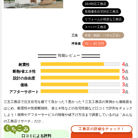
ZEH対応工務店
長期優良住宅対応工務店
リフォームが得意な工務店
スーパー工務店
工法
木造（軸組・パネル工法）
坪単価
70 ～ 85 万円
性能レビュー
4
耐震性
点
5
断熱/省エネ性
点
5
設計の自由度
点
3
価格
点
3
アフターサポート
点
三五工務店で注文住宅を建てて良かった？悪かった？三五工務店の実例から価格面を
はじめ、耐震性や気密断熱性、省エネ性などの住宅性能など口コミで評判をチェック
しよう！保障やアフターサービスの情報や値下げ方法まで調査しているのは「みんな
の工務店リサーチ」だけ…
く
こ
工務店の詳細をチェック！
口コミによる評判