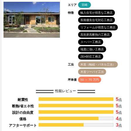
エリア
宮崎
特徴
輸入住宅が得意な工務店
長期優良住宅対応工務店
リフォームが得意な工務店
高気密高断熱の工務店
スーパー工務店
地震に強い工務店
ZEH対応工務店
工法
木造（軸組・パネル工法）
木造ツーバイ工法
坪単価
50 ～ 70 万円
性能レビュー
5
耐震性
点
5
断熱/省エネ性
点
5
設計の自由度
点
4
価格
点
3
アフターサポート
点