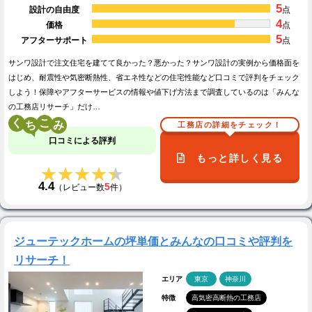
5
設計の自由度
点
4
価格
点
5
アフターサポート
点
サンワ設計で注文住宅を建てて良かった？悪かった？サンワ設計の実例から価格面を
はじめ、耐震性や気密断熱性、省エネ性などの住宅性能など口コミで評判をチェック
しよう！保障やアフターサービスの情報や値下げ方法まで調査しているのは「みんな
の工務店リサーチ」だけ…
く
こ
工務店の詳細をチェック！
口コミによる評判
もっと詳しく見る
★★★★★
★★★★★
4.4
5
（レビュー数
件）
ジューテックホームの坪単価とみんなの口コミや評判を
リサーチ！
エリア
東京
神奈川
特徴
高気密高断熱の工務店