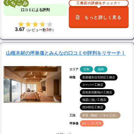
く
こ
工務店の詳細をチェック！
口コミによる評判
もっと詳しく見る
★★★★★
★★★★★
3.67
3
（レビュー数
件）
山根木材の坪単価とみんなの口コミや評判をリサーチ！
エリア
広島
福岡
特徴
長期優良住宅対応工務店
スーパー工務店
高気密高断熱の工務店
地震に強い工務店
ZEH対応工務店
工法
木造（軸組・パネル工法）
坪単価
63 ～ 75 万円