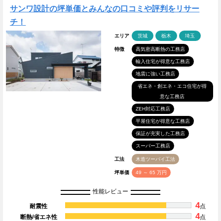
サンワ設計の坪単価とみんなの口コミや評判をリサー
チ！
エリア
茨城
栃木
埼玉
特徴
高気密高断熱の工務店
輸入住宅が得意な工務店
地震に強い工務店
省エネ・創エネ・エコ住宅が得
意な工務店
ZEH対応工務店
平屋住宅が得意な工務店
保証が充実した工務店
スーパー工務店
工法
木造ツーバイ工法
坪単価
49 ～ 65 万円
性能レビュー
4
耐震性
点
4
断熱/省エネ性
点