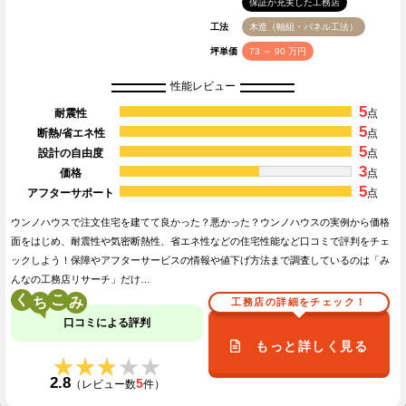
保証が充実した工務店
工法
木造（軸組・パネル工法）
坪単価
73 ～ 90 万円
性能レビュー
5
耐震性
点
5
断熱/省エネ性
点
5
設計の自由度
点
3
価格
点
5
アフターサポート
点
ウンノハウスで注文住宅を建てて良かった？悪かった？ウンノハウスの実例から価格
面をはじめ、耐震性や気密断熱性、省エネ性などの住宅性能など口コミで評判をチェ
ックしよう！保障やアフターサービスの情報や値下げ方法まで調査しているのは「み
んなの工務店リサーチ」だけ…
く
こ
工務店の詳細をチェック！
口コミによる評判
もっと詳しく見る
★★★★★
★★★★★
2.8
5
（レビュー数
件）