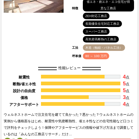
省エネ・創エネ・エコ住宅が得
特徴
意な工務店
ZEH対応工務店
長期優良住宅対応工務店
スーパー工務店
高気密高断熱の工務店
工法
木造（軸組・パネル工法）
坪単価
80 ～ 100 万円
性能レビュー
4
耐震性
点
5
断熱/省エネ性
点
5
設計の自由度
点
3
価格
点
4
アフターサポート
点
ウェルネストホームで注文住宅を建てて良かった？悪かった？ウェルネストホームの
実例から価格面をはじめ、耐震性や気密断熱性、省エネ性などの住宅性能など口コミ
で評判をチェックしよう！保障やアフターサービスの情報や値下げ方法まで調査して
いるのは「みんなの工務店リサーチ」だけ…