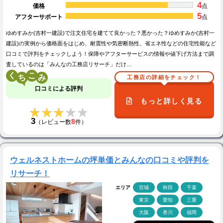
4
価格
点
5
アフターサポート
点
ゆめすみか(吉村一建設)で注文住宅を建てて良かった？悪かった？ゆめすみか(吉村一
建設)の実例から価格面をはじめ、耐震性や気密断熱性、省エネ性などの住宅性能など
口コミで評判をチェックしよう！保障やアフターサービスの情報や値下げ方法まで調
査しているのは「みんなの工務店リサーチ」だけ…
く
こ
工務店の詳細をチェック！
口コミによる評判
もっと詳しく見る
★★★★★
★★★★★
3
8
（レビュー数
件）
ウェルネストホームの坪単価とみんなの口コミや評判を
リサーチ！
エリア
宮城
秋田
千葉
東京
愛知
三重
大阪
香川
福岡