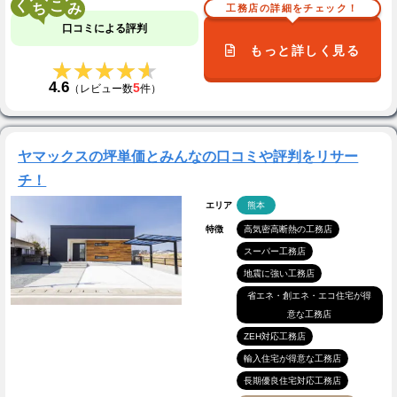
く
こ
工務店の詳細をチェック！
口コミによる評判
もっと詳しく見る
★★★★★
★★★★★
4.6
5
（レビュー数
件）
ヤマックスの坪単価とみんなの口コミや評判をリサー
チ！
エリア
熊本
特徴
高気密高断熱の工務店
スーパー工務店
地震に強い工務店
省エネ・創エネ・エコ住宅が得
意な工務店
ZEH対応工務店
輸入住宅が得意な工務店
長期優良住宅対応工務店