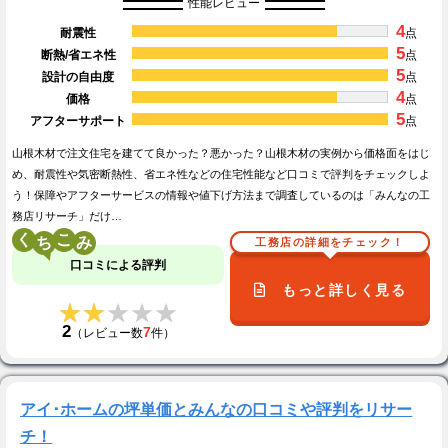
性能レビュー
4
耐震性
点
5
断熱/省エネ性
点
5
設計の自由度
点
4
価格
点
5
アフターサポート
点
山根木材で注文住宅を建てて良かった？悪かった？山根木材の実例から価格面をはじ
め、耐震性や気密断熱性、省エネ性などの住宅性能など口コミで評判をチェックしよ
う！保障やアフターサービスの情報や値下げ方法まで調査しているのは「みんなの工
務店リサーチ」だけ…
く
こ
工務店の詳細をチェック！
口コミによる評判
もっと詳しく見る
★★★★★
★★★★★
2
7
（レビュー数
件）
アイ･ホームの坪単価とみんなの口コミや評判をリサー
チ！