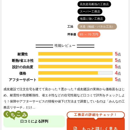
高気密高断熱の工務店
スーパー工務店
地震に強い工務店
工法
木造（軸組・パネル工法）
坪単価
65 ～ 70 万円
性能レビュー
5
耐震性
点
5
断熱/省エネ性
点
5
設計の自由度
点
4
価格
点
5
アフターサポート
点
成友建設で注文住宅を建てて良かった？悪かった？成友建設の実例から価格面をはじ
め、耐震性や気密断熱性、省エネ性などの住宅性能など口コミで評判をチェックしよ
う！保障やアフターサービスの情報や値下げ方法まで調査しているのは「みんなの工
務店リサーチ」だけ…
く
こ
工務店の詳細をチェック！
口コミによる評判
もっと詳しく見る