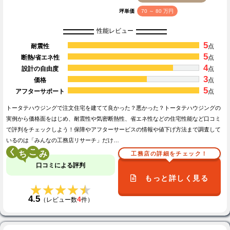
坪単価
70 ～ 80 万円
性能レビュー
5
耐震性
点
5
断熱/省エネ性
点
4
設計の自由度
点
3
価格
点
5
アフターサポート
点
トータテハウジングで注文住宅を建てて良かった？悪かった？トータテハウジングの
実例から価格面をはじめ、耐震性や気密断熱性、省エネ性などの住宅性能など口コミ
で評判をチェックしよう！保障やアフターサービスの情報や値下げ方法まで調査して
いるのは「みんなの工務店リサーチ」だけ…
く
こ
工務店の詳細をチェック！
口コミによる評判
もっと詳しく見る
★★★★★
★★★★★
4.5
4
（レビュー数
件）