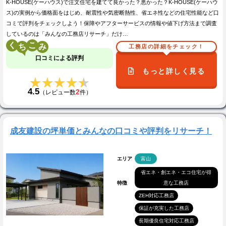
K-HOUSE(ケーハウス)で注文住宅を建てて良かった？悪かった？K-HOUSE(ケーハウ
ス)の実例から価格面をはじめ、耐震性や気密断熱性、省エネ性などの住宅性能など口
コミで評判をチェックしよう！保障やアフターサービスの情報や値下げ方法まで調査
しているのは「みんなの工務店リサーチ」だけ…
く
こ
工務店の詳細をチェック！
口コミによる評判
もっと詳しく見る
★★★★★
★★★★★
4.5
2
（レビュー数
件）
成友建設の坪単価とみんなの口コミや評判をリサーチ！
エリア
富山
省エネ・創エネ・エコ住宅が得
特徴
意な工務店
ZEH対応工務店
保証が充実した工務店
長期優良住宅対応工務店