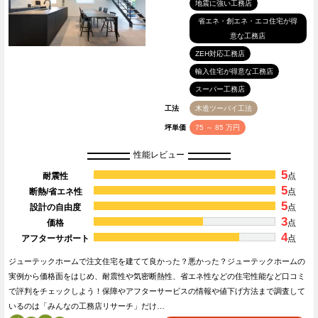
地震に強い工務店
省エネ・創エネ・エコ住宅が得
意な工務店
ZEH対応工務店
輸入住宅が得意な工務店
スーパー工務店
工法
木造ツーバイ工法
坪単価
75 ～ 85 万円
性能レビュー
5
耐震性
点
5
断熱/省エネ性
点
5
設計の自由度
点
3
価格
点
4
アフターサポート
点
ジューテックホームで注文住宅を建てて良かった？悪かった？ジューテックホームの
実例から価格面をはじめ、耐震性や気密断熱性、省エネ性などの住宅性能など口コミ
で評判をチェックしよう！保障やアフターサービスの情報や値下げ方法まで調査して
いるのは「みんなの工務店リサーチ」だけ…