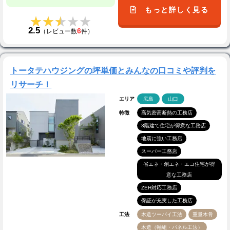
もっと詳しく見る
★★★★★
★★★★★
2.5
6
（レビュー数
件）
トータテハウジングの坪単価とみんなの口コミや評判を
リサーチ！
エリア
広島
山口
特徴
高気密高断熱の工務店
3階建て住宅が得意な工務店
地震に強い工務店
スーパー工務店
省エネ・創エネ・エコ住宅が得
意な工務店
ZEH対応工務店
保証が充実した工務店
工法
木造ツーバイ工法
重量木骨
木造（軸組・パネル工法）