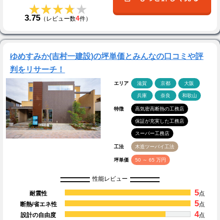
★★★★★
★★★★★
3.75
4
（レビュー数
件）
ゆめすみか(吉村一建設)の坪単価とみんなの口コミや評
判をリサーチ！
エリア
滋賀
京都
大阪
兵庫
奈良
和歌山
特徴
高気密高断熱の工務店
保証が充実した工務店
スーパー工務店
工法
木造ツーバイ工法
坪単価
50 ～ 65 万円
性能レビュー
5
耐震性
点
5
断熱/省エネ性
点
4
設計の自由度
点