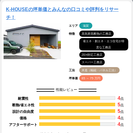
K-HOUSEの坪単価とみんなの口コミや評判をリサー
チ！
エリア
滋賀
特徴
高気密高断熱の工務店
省エネ・創エネ・エコ住宅が得
意な工務店
ZEH対応工務店
スーパー工務店
工法
木造（軸組・パネル工法）
坪単価
65 ～ 75 万円
性能レビュー
4
耐震性
点
5
断熱/省エネ性
点
5
設計の自由度
点
4
価格
点
4
アフターサポート
点