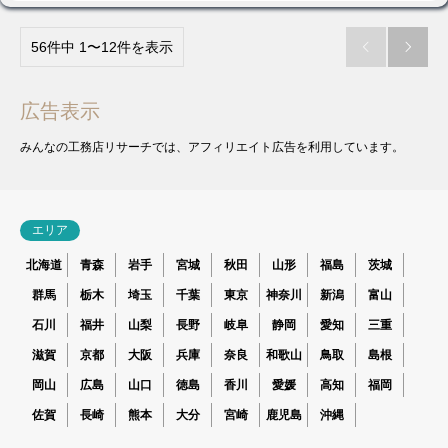
56件中 1〜12件を表示


広告表示
みんなの工務店リサーチでは、アフィリエイト広告を利用しています。
エリア
北海道
青森
岩手
宮城
秋田
山形
福島
茨城
群馬
栃木
埼玉
千葉
東京
神奈川
新潟
富山
石川
福井
山梨
長野
岐阜
静岡
愛知
三重
滋賀
京都
大阪
兵庫
奈良
和歌山
鳥取
島根
岡山
広島
山口
徳島
香川
愛媛
高知
福岡
佐賀
長崎
熊本
大分
宮崎
鹿児島
沖縄