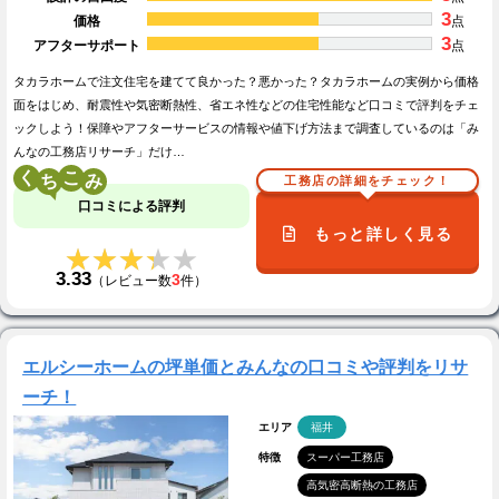
3
価格
点
3
アフターサポート
点
タカラホームで注文住宅を建てて良かった？悪かった？タカラホームの実例から価格
面をはじめ、耐震性や気密断熱性、省エネ性などの住宅性能など口コミで評判をチェ
ックしよう！保障やアフターサービスの情報や値下げ方法まで調査しているのは「み
んなの工務店リサーチ」だけ…
く
こ
工務店の詳細をチェック！
口コミによる評判
もっと詳しく見る
★★★★★
★★★★★
3.33
3
（レビュー数
件）
エルシーホームの坪単価とみんなの口コミや評判をリサ
ーチ！
エリア
福井
特徴
スーパー工務店
高気密高断熱の工務店