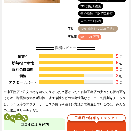
ZEH対応工務店
長期優良住宅対応工務店
スーパー工務店
工法
木造（軸組・パネル工法）
坪単価
80 ～ 95 万円
性能レビュー
5
耐震性
点
5
断熱/省エネ性
点
5
設計の自由度
点
3
価格
点
3
アフターサポート
点
宮津工務店で注文住宅を建てて良かった？悪かった？宮津工務店の実例から価格面を
はじめ、耐震性や気密断熱性、省エネ性などの住宅性能など口コミで評判をチェック
しよう！保障やアフターサービスの情報や値下げ方法まで調査しているのは「みんな
の工務店リサーチ」だけ…
く
こ
工務店の詳細をチェック！
口コミによる評判