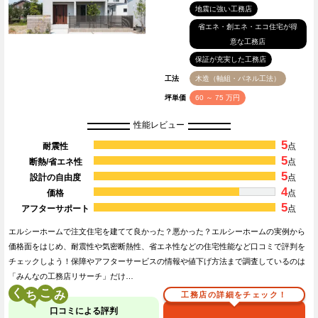
地震に強い工務店
省エネ・創エネ・エコ住宅が得
意な工務店
保証が充実した工務店
工法
木造（軸組・パネル工法）
坪単価
60 ～ 75 万円
性能レビュー
5
耐震性
点
5
断熱/省エネ性
点
5
設計の自由度
点
4
価格
点
5
アフターサポート
点
エルシーホームで注文住宅を建てて良かった？悪かった？エルシーホームの実例から
価格面をはじめ、耐震性や気密断熱性、省エネ性などの住宅性能など口コミで評判を
チェックしよう！保障やアフターサービスの情報や値下げ方法まで調査しているのは
「みんなの工務店リサーチ」だけ…
く
こ
工務店の詳細をチェック！
口コミによる評判