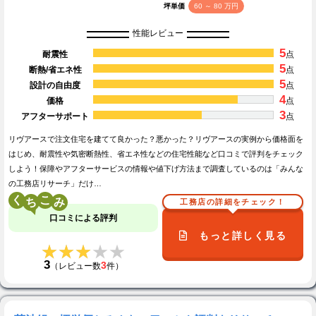
坪単価
60 ～ 80 万円
性能レビュー
5
耐震性
点
5
断熱/省エネ性
点
5
設計の自由度
点
4
価格
点
3
アフターサポート
点
リヴアースで注文住宅を建てて良かった？悪かった？リヴアースの実例から価格面を
はじめ、耐震性や気密断熱性、省エネ性などの住宅性能など口コミで評判をチェック
しよう！保障やアフターサービスの情報や値下げ方法まで調査しているのは「みんな
の工務店リサーチ」だけ…
く
こ
工務店の詳細をチェック！
口コミによる評判
もっと詳しく見る
★★★★★
★★★★★
3
3
（レビュー数
件）