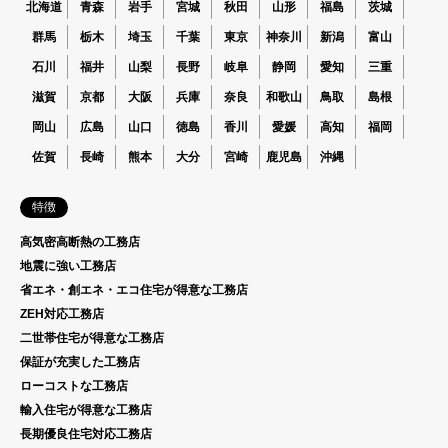
北海道
青森
岩手
宮城
秋田
山形
福島
茨城
群馬
栃木
埼玉
千葉
東京
神奈川
新潟
富山
石川
福井
山梨
長野
岐阜
静岡
愛知
三重
滋賀
京都
大阪
兵庫
奈良
和歌山
鳥取
島根
岡山
広島
山口
徳島
香川
愛媛
高知
福岡
佐賀
長崎
熊本
大分
宮崎
鹿児島
沖縄
特徴
高気密高断熱の工務店
地震に強い工務店
省エネ・創エネ・エコ住宅が得意な工務店
ZEH対応工務店
二世帯住宅が得意な工務店
保証が充実した工務店
ローコストな工務店
輸入住宅が得意な工務店
長期優良住宅対応工務店