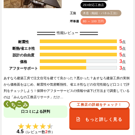
ZEH対応工務店
工法
木造（軸組・パネル工法）
坪単価
80 ～ 100 万円
性能レビュー
5
耐震性
点
5
断熱/省エネ性
点
5
設計の自由度
点
3
価格
点
3
アフターサポート
点
あすなろ建築工房で注文住宅を建てて良かった？悪かった？あすなろ建築工房の実例
から価格面をはじめ、耐震性や気密断熱性、省エネ性などの住宅性能など口コミで評
判をチェックしよう！保障やアフターサービスの情報や値下げ方法まで調査している
のは「みんなの工務店リサーチ」だけ…
く
こ
工務店の詳細をチェック！
口コミによる評判
もっと詳しく見る
★★★★★
★★★★★
4.5
2
（レビュー数
件）