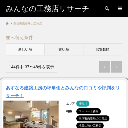
みんなの工務店リサーチ
検索
高気密高断熱の工務店
並べ替え条件
新しい順
古い順
閲覧数順
144件中 37〜48件を表示


あすなろ建築工房の坪単価とみんなの口コミや評判をリ
サーチ！
エリア
神奈川
特徴
スーパー工務店
高気密高断熱の工務店
地震に強い工務店