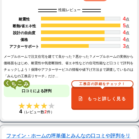
性能レビュー
4
耐震性
点
5
断熱/省エネ性
点
4
設計の自由度
点
4
価格
点
3
アフターサポート
点
メープルホームで注文住宅を建てて良かった？悪かった？メープルホームの実例から
価格面をはじめ、耐震性や気密断熱性、省エネ性などの住宅性能など口コミで評判を
チェックしよう！保障やアフターサービスの情報や値下げ方法まで調査しているのは
「みんなの工務店リサーチ」だけ…
く
こ
工務店の詳細をチェック！
口コミによる評判
もっと詳しく見る
★★★★★
★★★★★
4
2
（レビュー数
件）
ファイン・ホームの坪単価とみんなの口コミや評判をリ