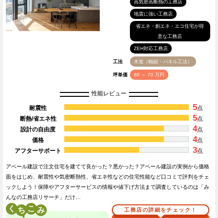
高気密高断熱の工務店
地震に強い工務店
省エネ・創エネ・エコ住宅が得
意な工務店
ZEH対応工務店
工法
木造（軸組・パネル工法）
坪単価
60 ～ 70 万円
性能レビュー
5
耐震性
点
5
断熱/省エネ性
点
4
設計の自由度
点
4
価格
点
3
アフターサポート
点
アベール建設で注文住宅を建てて良かった？悪かった？アベール建設の実例から価格
面をはじめ、耐震性や気密断熱性、省エネ性などの住宅性能など口コミで評判をチェ
ックしよう！保障やアフターサービスの情報や値下げ方法まで調査しているのは「み
んなの工務店リサーチ」だけ…
く
こ
工務店の詳細をチェック！