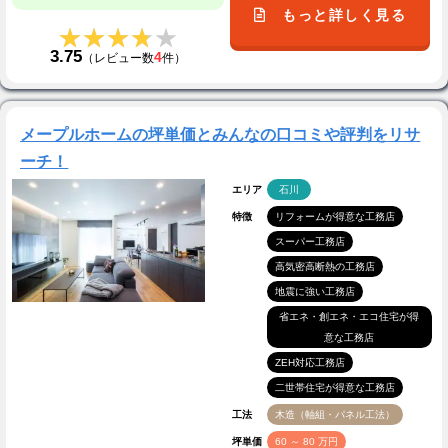
もっと詳しく見る
★★★★★
★★★★★
3.75
4
（レビュー数
件）
メープルホームの坪単価とみんなの口コミや評判をリサ
ーチ！
エリア
石川
特徴
リフォームが得意な工務店
スーパー工務店
高気密高断熱の工務店
地震に強い工務店
省エネ・創エネ・エコ住宅が得
意な工務店
ZEH対応工務店
二世帯住宅が得意な工務店
工法
木造（軸組・パネル工法）
坪単価
60 ～ 80 万円