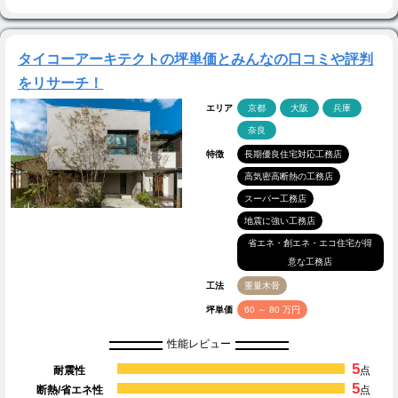
タイコーアーキテクトの坪単価とみんなの口コミや評判
をリサーチ！
エリア
京都
大阪
兵庫
奈良
特徴
長期優良住宅対応工務店
高気密高断熱の工務店
スーパー工務店
地震に強い工務店
省エネ・創エネ・エコ住宅が得
意な工務店
工法
重量木骨
坪単価
60 ～ 80 万円
性能レビュー
5
耐震性
点
5
断熱/省エネ性
点