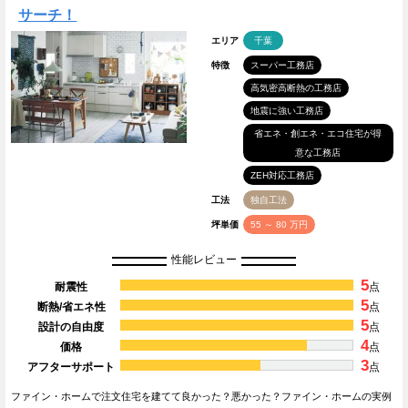
サーチ！
エリア
千葉
特徴
スーパー工務店
高気密高断熱の工務店
地震に強い工務店
省エネ・創エネ・エコ住宅が得
意な工務店
ZEH対応工務店
工法
独自工法
坪単価
55 ～ 80 万円
性能レビュー
5
耐震性
点
5
断熱/省エネ性
点
5
設計の自由度
点
4
価格
点
3
アフターサポート
点
ファイン・ホームで注文住宅を建てて良かった？悪かった？ファイン・ホームの実例