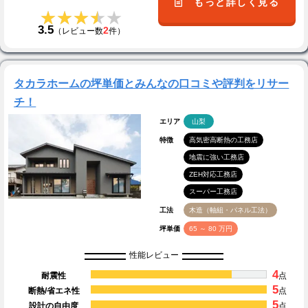
もっと詳しく見る
★★★★★
★★★★★
3.5
2
（レビュー数
件）
タカラホームの坪単価とみんなの口コミや評判をリサー
チ！
エリア
山梨
特徴
高気密高断熱の工務店
地震に強い工務店
ZEH対応工務店
スーパー工務店
工法
木造（軸組・パネル工法）
坪単価
65 ～ 80 万円
性能レビュー
4
耐震性
点
5
断熱/省エネ性
点
5
設計の自由度
点