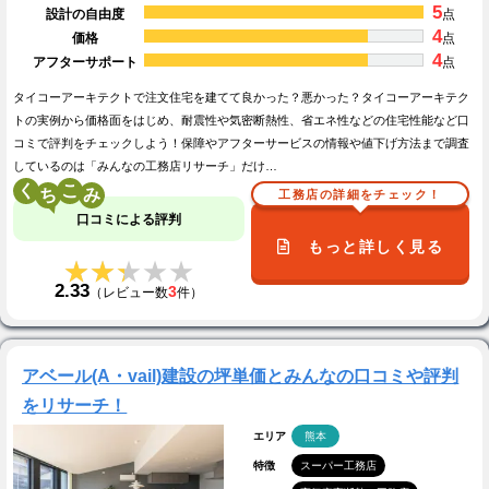
5
設計の自由度
点
4
価格
点
4
アフターサポート
点
タイコーアーキテクトで注文住宅を建てて良かった？悪かった？タイコーアーキテク
トの実例から価格面をはじめ、耐震性や気密断熱性、省エネ性などの住宅性能など口
コミで評判をチェックしよう！保障やアフターサービスの情報や値下げ方法まで調査
しているのは「みんなの工務店リサーチ」だけ…
く
こ
工務店の詳細をチェック！
口コミによる評判
もっと詳しく見る
★★★★★
★★★★★
2.33
3
（レビュー数
件）
アベール(A・vail)建設の坪単価とみんなの口コミや評判
をリサーチ！
エリア
熊本
特徴
スーパー工務店