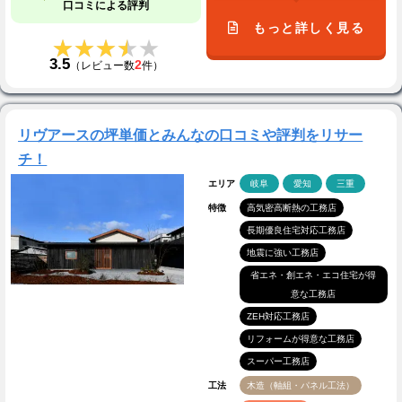
口コミによる評判
もっと詳しく見る
★★★★★
★★★★★
3.5
2
（レビュー数
件）
リヴアースの坪単価とみんなの口コミや評判をリサー
チ！
エリア
岐阜
愛知
三重
特徴
高気密高断熱の工務店
長期優良住宅対応工務店
地震に強い工務店
省エネ・創エネ・エコ住宅が得
意な工務店
ZEH対応工務店
リフォームが得意な工務店
スーパー工務店
工法
木造（軸組・パネル工法）