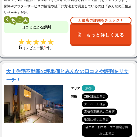
保障やアフターサービスの情報や値下げ方法まで調査しているのは「みんなの工務店
リサーチ」だけ…
く
こ
工務店の詳細をチェック！
口コミによる評判
もっと詳しく見る
★★★★★
★★★★★
5
1
（レビュー数
件）
大上住宅不動産の坪単価とみんなの口コミや評判をリサ
ーチ！
エリア
京都
特徴
ZEH対応工務店
スーパー工務店
高気密高断熱の工務店
地震に強い工務店
省エネ・創エネ・エコ住宅が得
意な工務店