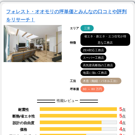
フォレスト・オオモリの坪単価とみんなの口コミや評判
をリサーチ！
エリア
三重
省エネ・創エネ・エコ住宅が得
特徴
意な工務店
ZEH対応工務店
スーパー工務店
高気密高断熱の工務店
地震に強い工務店
工法
木造（軸組・パネル工法）
坪単価
60 ～ 80 万円
性能レビュー
5
耐震性
点
5
断熱/省エネ性
点
4
設計の自由度
点
4
価格
点