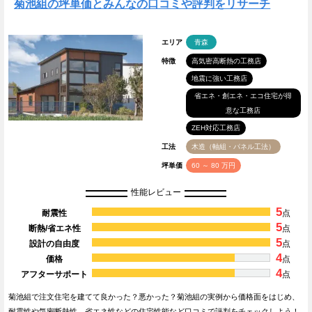
菊池組の坪単価とみんなの口コミや評判をリサーチ
エリア
青森
特徴
高気密高断熱の工務店
地震に強い工務店
省エネ・創エネ・エコ住宅が得
意な工務店
ZEH対応工務店
工法
木造（軸組・パネル工法）
坪単価
60 ～ 80 万円
性能レビュー
5
耐震性
点
5
断熱/省エネ性
点
5
設計の自由度
点
4
価格
点
4
アフターサポート
点
菊池組で注文住宅を建てて良かった？悪かった？菊池組の実例から価格面をはじめ、
耐震性や気密断熱性、省エネ性などの住宅性能など口コミで評判をチェックしよう！