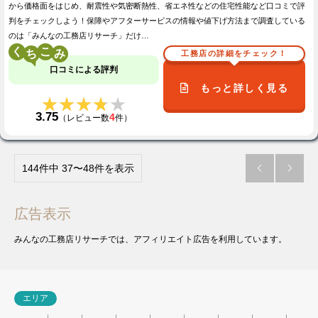
から価格面をはじめ、耐震性や気密断熱性、省エネ性などの住宅性能など口コミで評
判をチェックしよう！保障やアフターサービスの情報や値下げ方法まで調査している
のは「みんなの工務店リサーチ」だけ…
く
こ
工務店の詳細をチェック！
口コミによる評判
もっと詳しく見る
★★★★★
★★★★★
3.75
4
（レビュー数
件）
144件中 37〜48件を表示


広告表示
みんなの工務店リサーチでは、アフィリエイト広告を利用しています。
エリア