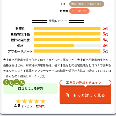
工法
木造（軸組・パネル工法）
坪単価
70 ～ 85 万円
性能レビュー
5
耐震性
点
5
断熱/省エネ性
点
5
設計の自由度
点
3
価格
点
5
アフターサポート
点
大上住宅不動産で注文住宅を建てて良かった？悪かった？大上住宅不動産の実例から
価格面をはじめ、耐震性や気密断熱性、省エネ性などの住宅性能など口コミで評判を
チェックしよう！保障やアフターサービスの情報や値下げ方法まで調査しているのは
「みんなの工務店リサーチ」だけ…
く
こ
工務店の詳細をチェック！
口コミによる評判
もっと詳しく見る
★★★★★
★★★★★
4.8
5
（レビュー数
件）