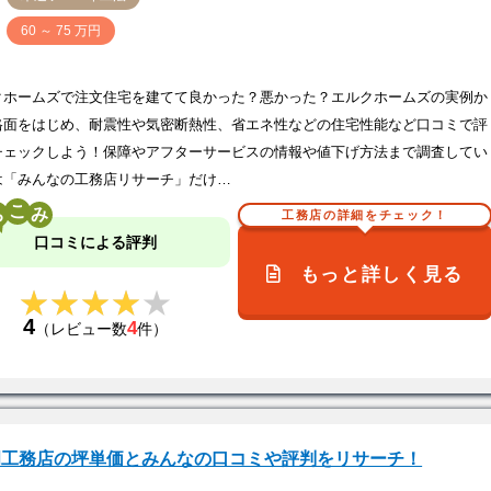
価
60 ～ 75 万円
クホームズで注文住宅を建てて良かった？悪かった？エルクホームズの実例か
格面をはじめ、耐震性や気密断熱性、省エネ性などの住宅性能など口コミで評
チェックしよう！保障やアフターサービスの情報や値下げ方法まで調査してい
は「みんなの工務店リサーチ」だけ…
こ
工務店の詳細をチェック！
口コミによる評判
もっと詳しく見る
★★★★★
★★★★★
4
4
（レビュー数
件）
岡工務店の坪単価とみんなの口コミや評判をリサーチ！