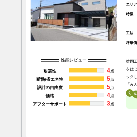
エリ
特徴
工法
坪単
性能レビュー
益岡
4
をは
耐震性
点
ック
5
断熱/省エネ性
点
「み
5
設計の自由度
点
く
4
価格
点
3
アフターサポート
点