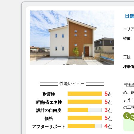
日
エリ
特徴
工法
坪単
性能レビュー
日進
5
め、
耐震性
点
よう
5
断熱/省エネ性
点
の工
3
設計の自由度
点
く
5
価格
点
4
アフターサポート
点