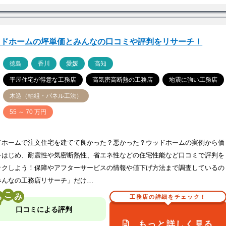
ッドホームの坪単価とみんなの口コミや評判をリサーチ！
ア
徳島
香川
愛媛
高知
平屋住宅が得意な工務店
高気密高断熱の工務店
地震に強い工務店
木造（軸組・パネル工法）
価
55 ～ 70 万円
ドホームで注文住宅を建てて良かった？悪かった？ウッドホームの実例から価
をはじめ、耐震性や気密断熱性、省エネ性などの住宅性能など口コミで評判を
ックしよう！保障やアフターサービスの情報や値下げ方法まで調査しているの
みんなの工務店リサーチ」だけ…
こ
工務店の詳細をチェック！
口コミによる評判
もっと詳しく見る