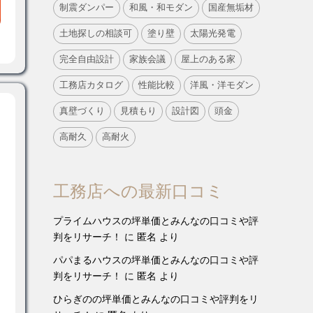
制震ダンパー
和風・和モダン
国産無垢材
土地探しの相談可
塗り壁
太陽光発電
完全自由設計
家族会議
屋上のある家
工務店カタログ
性能比較
洋風・洋モダン
真壁づくり
見積もり
設計図
頭金
高耐久
高耐火
工務店への最新口コミ
プライムハウスの坪単価とみんなの口コミや評
判をリサーチ！
に
匿名
より
パパまるハウスの坪単価とみんなの口コミや評
判をリサーチ！
に
匿名
より
ひらぎのの坪単価とみんなの口コミや評判をリ