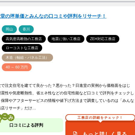
進堂の坪単価とみんなの口コミや評判をリサーチ！
ア
岡山
香川
高気密高断熱の工務店
地震に強い工務店
ZEH対応工務店
ローコストな工務店
木造（軸組・パネル工法）
価
40 ～ 60 万円
堂で注文住宅を建てて良かった？悪かった？日進堂の実例から価格面をはじ
耐震性や気密断熱性、省エネ性などの住宅性能など口コミで評判をチェックし
！保障やアフターサービスの情報や値下げ方法まで調査しているのは「みんな
務店リサーチ」だけ…
こ
工務店の詳細をチェック！
口コミによる評判
もっと詳しく見る