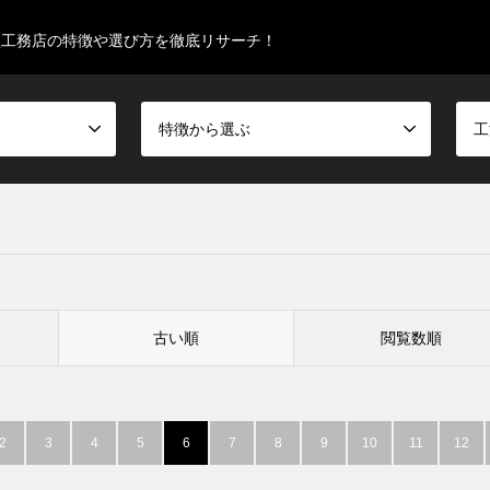
型工務店の特徴や選び方を徹底リサーチ！
特徴から選ぶ
工
古い順
閲覧数順
2
3
4
5
6
7
8
9
10
11
12