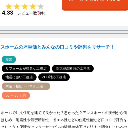
★★★★★
★★★★★
4.33
3
（レビュー数
件）
レスホームの坪単価とみんなの口コミや評判をリサーチ！
ア
愛媛
リフォームが得意な工務店
高気密高断熱の工務店
地震に強い工務店
ZEH対応工務店
木造（軸組・パネル工法）
価
56 ～ 65 万円
スホームで注文住宅を建てて良かった？悪かった？アレスホームの実例から価
をはじめ、耐震性や気密断熱性、省エネ性などの住宅性能など口コミで評判を
ックしよう！保障やアフターサービスの情報や値下げ方法まで調査しているの