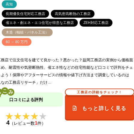
ア
高知
長期優良住宅対応工務店
高気密高断熱の工務店
省エネ・創エネ・エコ住宅が得意な工務店
ZEH対応工務店
木造（軸組・パネル工法）
価
60 ～ 80 万円
工務店で注文住宅を建てて良かった？悪かった？益岡工務店の実例から価格面
じめ、耐震性や気密断熱性、省エネ性などの住宅性能など口コミで評判をチェ
しよう！保障やアフターサービスの情報や値下げ方法まで調査しているのは
んなの工務店リサーチ」だけ…
こ
工務店の詳細をチェック！
口コミによる評判
もっと詳しく見る
★★★★★
★★★★★
4
1
（レビュー数
件）