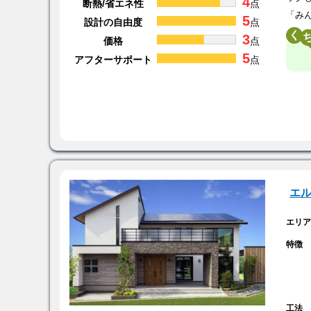
4
断熱/省エネ性
点
「み
5
設計の自由度
点
く
3
価格
点
5
アフターサポート
点
エ
エリ
特徴
工法