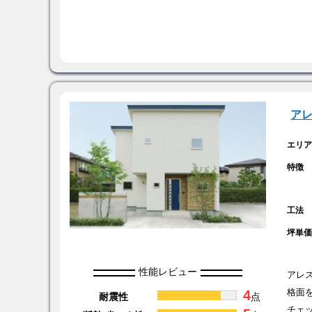
ア
エリ
特徴
工法
坪単
性能レビュー
アレ
4
格面
耐震性
点
チェ