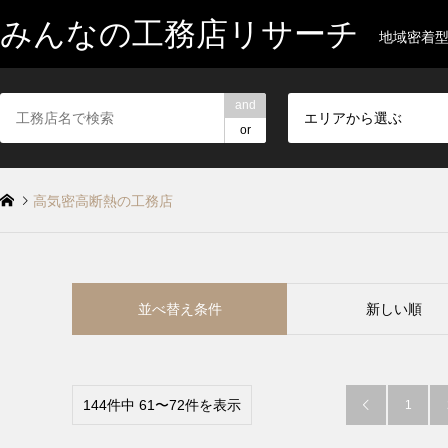
みんなの工務店リサーチ
地域密着
and
エリアから選ぶ
or
高気密高断熱の工務店
並べ替え条件
新しい順
144件中 61〜72件を表示
1
