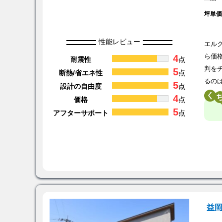
坪単
性能レビュー
エル
4
ら価
耐震性
点
判を
5
断熱/省エネ性
点
るの
5
設計の自由度
点
く
4
価格
点
5
アフターサポート
点
益