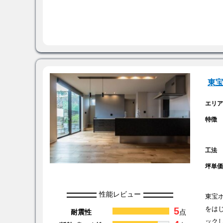
東
エリ
特徴
工法
坪単
性能レビュー
東宝
5
をは
耐震性
点
ック