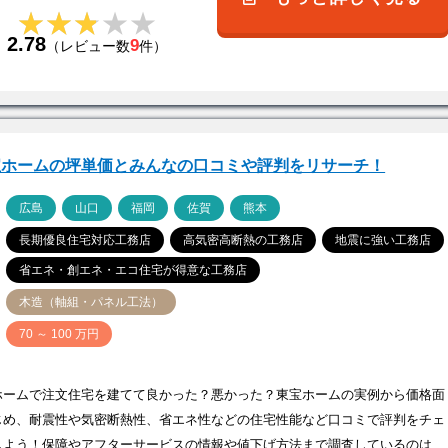
★★★★★
★★★★★
2.78
9
（レビュー数
件）
宝ホームの坪単価とみんなの口コミや評判をリサーチ！
ア
広島
山口
福岡
佐賀
熊本
長期優良住宅対応工務店
高気密高断熱の工務店
地震に強い工務店
省エネ・創エネ・エコ住宅が得意な工務店
木造（軸組・パネル工法）
価
70 ～ 100 万円
ホームで注文住宅を建てて良かった？悪かった？東宝ホームの実例から価格面
じめ、耐震性や気密断熱性、省エネ性などの住宅性能など口コミで評判をチェ
しよう！保障やアフターサービスの情報や値下げ方法まで調査しているのは