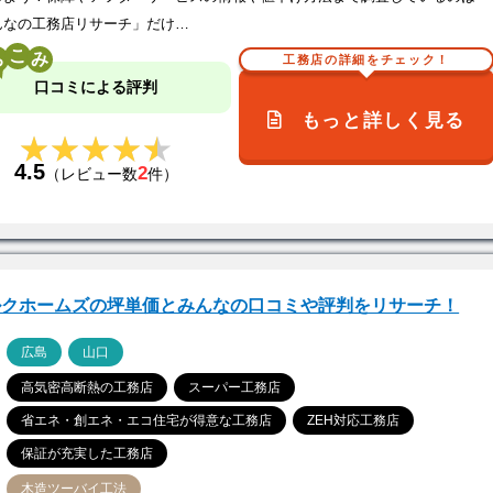
んなの工務店リサーチ」だけ…
こ
工務店の詳細をチェック！
口コミによる評判
もっと詳しく見る
★★★★★
★★★★★
4.5
2
（レビュー数
件）
ルクホームズの坪単価とみんなの口コミや評判をリサーチ！
ア
広島
山口
高気密高断熱の工務店
スーパー工務店
省エネ・創エネ・エコ住宅が得意な工務店
ZEH対応工務店
保証が充実した工務店
木造ツーバイ工法