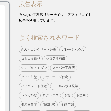
広告表示
みんなの工務店リサーチでは、アフィリエイト
広告を利用しています。
よく検索されるワード
ALC・コンクリート外壁
ガレージハウス
コミコミ価格
シロアリ補償
シンプル・モダン
スーパー工務店
タイル外壁
デザイナーズ住宅
ハイグレード住宅
モデルハウス見学
レンガ外壁
ログハウス
予算
仮契約
低炭素住宅
価格比較
全館空調