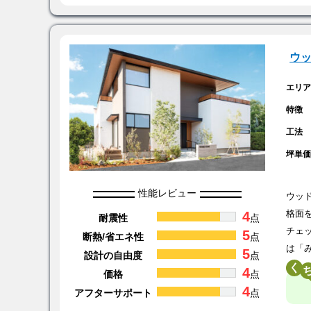
ウ
エリ
特徴
工法
坪単
性能レビュー
ウッ
4
格面
耐震性
点
チェ
5
断熱/省エネ性
点
は「
5
設計の自由度
点
く
4
価格
点
4
アフターサポート
点