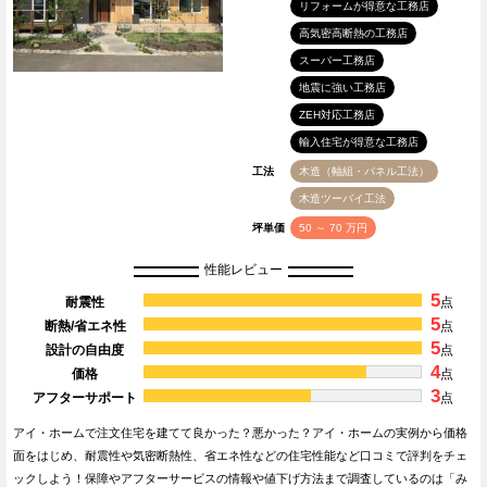
リフォームが得意な工務店
高気密高断熱の工務店
スーパー工務店
地震に強い工務店
ZEH対応工務店
輸入住宅が得意な工務店
工法
木造（軸組・パネル工法）
木造ツーバイ工法
坪単価
50 ～ 70 万円
性能レビュー
5
耐震性
点
5
断熱/省エネ性
点
5
設計の自由度
点
4
価格
点
3
アフターサポート
点
アイ・ホームで注文住宅を建てて良かった？悪かった？アイ・ホームの実例から価格
面をはじめ、耐震性や気密断熱性、省エネ性などの住宅性能など口コミで評判をチェ
ックしよう！保障やアフターサービスの情報や値下げ方法まで調査しているのは「み