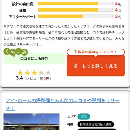
4
設計の自由度
点
4
価格
点
3
アフターサポート
点
リブワークで注文住宅を建てて良かった？悪かった？リブワークの実例から価格面を
はじめ、耐震性や気密断熱性、省エネ性などの住宅性能など口コミで評判をチェック
しよう！保障やアフターサービスの情報や値下げ方法まで調査しているのは「みんな
の工務店リサーチ」だけ…
く
こ
工務店の詳細をチェック！
口コミによる評判
もっと詳しく見る
★★★★★
★★★★★
3.4
5
（レビュー数
件）
アイ･ホームの坪単価とみんなの口コミや評判をリサー
チ！
エリア
宮崎
特徴
長期優良住宅対応工務店