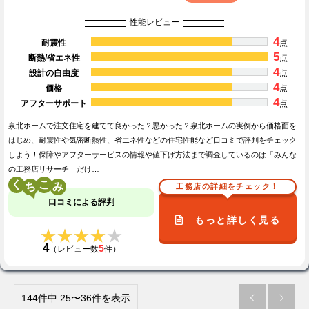
性能レビュー
4
耐震性
点
5
断熱/省エネ性
点
4
設計の自由度
点
4
価格
点
4
アフターサポート
点
泉北ホームで注文住宅を建てて良かった？悪かった？泉北ホームの実例から価格面を
はじめ、耐震性や気密断熱性、省エネ性などの住宅性能など口コミで評判をチェック
しよう！保障やアフターサービスの情報や値下げ方法まで調査しているのは「みんな
の工務店リサーチ」だけ…
く
こ
工務店の詳細をチェック！
口コミによる評判
もっと詳しく見る
★★★★★
★★★★★
4
5
（レビュー数
件）
144件中 25〜36件を表示

