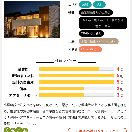
エリア
茨城
栃木
特徴
高気密高断熱の工務店
省エネ・創エネ・エコ住宅が得
意な工務店
ZEH対応工務店
工法
木造（軸組・パネル工法）
坪単価
65 ～ 90 万円
性能レビュー
4
耐震性
点
5
断熱/省エネ性
点
5
設計の自由度
点
3
価格
点
3
アフターサポート
点
小堀建設で注文住宅を建てて良かった？悪かった？小堀建設の実例から価格面をはじ
め、耐震性や気密断熱性、省エネ性などの住宅性能など口コミで評判をチェックしよ
う！保障やアフターサービスの情報や値下げ方法まで調査しているのは「みんなの工
務店リサーチ」だけ…
く
こ
工務店の詳細をチェック！