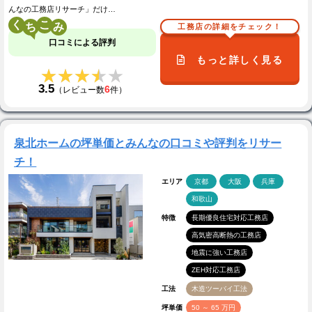
んなの工務店リサーチ」だけ…
く
こ
工務店の詳細をチェック！
口コミによる評判
もっと詳しく見る
★★★★★
★★★★★
3.5
6
（レビュー数
件）
泉北ホームの坪単価とみんなの口コミや評判をリサー
チ！
エリア
京都
大阪
兵庫
和歌山
特徴
長期優良住宅対応工務店
高気密高断熱の工務店
地震に強い工務店
ZEH対応工務店
工法
木造ツーバイ工法
坪単価
50 ～ 65 万円