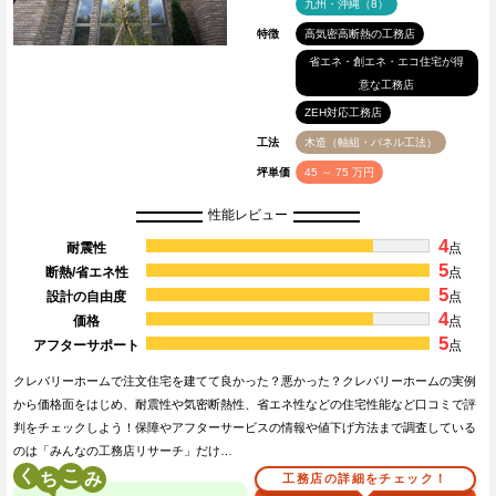
九州・沖縄（8）
特徴
高気密高断熱の工務店
省エネ・創エネ・エコ住宅が得
意な工務店
ZEH対応工務店
工法
木造（軸組・パネル工法）
坪単価
45 ～ 75 万円
性能レビュー
4
耐震性
点
5
断熱/省エネ性
点
5
設計の自由度
点
4
価格
点
5
アフターサポート
点
クレバリーホームで注文住宅を建てて良かった？悪かった？クレバリーホームの実例
から価格面をはじめ、耐震性や気密断熱性、省エネ性などの住宅性能など口コミで評
判をチェックしよう！保障やアフターサービスの情報や値下げ方法まで調査している
のは「みんなの工務店リサーチ」だけ…
く
こ
工務店の詳細をチェック！