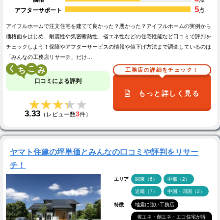
5
アフターサポート
点
アイフルホームで注文住宅を建てて良かった？悪かった？アイフルホームの実例から
価格面をはじめ、耐震性や気密断熱性、省エネ性などの住宅性能など口コミで評判を
チェックしよう！保障やアフターサービスの情報や値下げ方法まで調査しているのは
「みんなの工務店リサーチ」だけ…
く
こ
工務店の詳細をチェック！
口コミによる評判
もっと詳しく見る
★★★★★
★★★★★
3.33
3
（レビュー数
件）
ヤマト住建の坪単価とみんなの口コミや評判をリサー
チ！
エリア
関東（6）
中部（2）
近畿（7）
中国・四国（2）
特徴
地震に強い工務店
省エネ・創エネ・エコ住宅が得