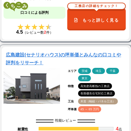
く
こ
工務店の詳細をチェック！
口コミによる評判
もっと詳しく見る
★★★★★
★★★★★
4.5
2
（レビュー数
件）
広島建設(セナリオハウス)の坪単価とみんなの口コミや
評判をリサーチ！
エリア
茨城
埼玉
千葉
東京
特徴
高気密高断熱の工務店
長期優良住宅対応工務店
工法
木造（軸組・パネル工法）
坪単価
45 ～ 65 万円
性能レビュー
4
耐震性
点