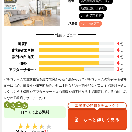
特徴
高気密高断熱の工務店
地震に強い工務店
ZEH対応工務店
坪単価
40 ～ 60 万円
性能レビュー
4
耐震性
点
4
断熱/省エネ性
点
4
設計の自由度
点
4
価格
点
3
アフターサポート
点
パルコホームで注文住宅を建てて良かった？悪かった？パルコホームの実例から価格
面をはじめ、耐震性や気密断熱性、省エネ性などの住宅性能など口コミで評判をチェ
ックしよう！保障やアフターサービスの情報や値下げ方法まで調査しているのは「み
んなの工務店リサーチ」だけ…
く
こ
工務店の詳細をチェック！
口コミによる評判
もっと詳しく見る
★★★★★
★★★★★
3.5
2