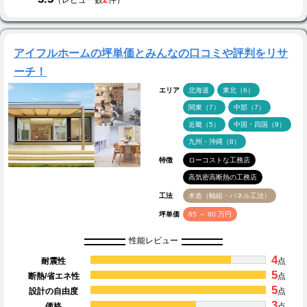
（レビュー数
件）
アイフルホームの坪単価とみんなの口コミや評判をリサ
ーチ！
エリア
北海道
東北（6）
関東（7）
中部（7）
近畿（5）
中国・四国（9）
九州・沖縄（8）
特徴
ローコストな工務店
高気密高断熱の工務店
工法
木造（軸組・パネル工法）
坪単価
65 ～ 80 万円
性能レビュー
4
耐震性
点
5
断熱/省エネ性
点
5
設計の自由度
点
3
価格
点