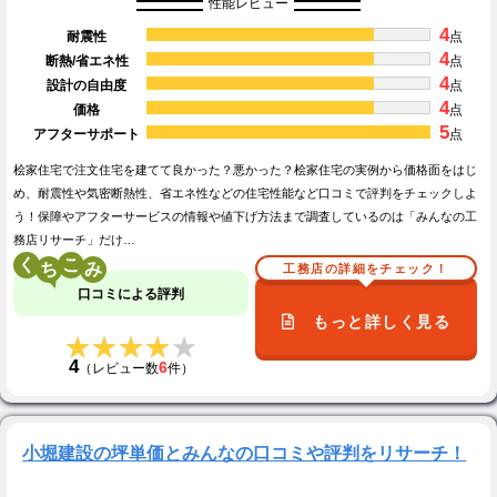
性能レビュー
4
耐震性
点
4
断熱/省エネ性
点
4
設計の自由度
点
4
価格
点
5
アフターサポート
点
桧家住宅で注文住宅を建てて良かった？悪かった？桧家住宅の実例から価格面をはじ
め、耐震性や気密断熱性、省エネ性などの住宅性能など口コミで評判をチェックしよ
う！保障やアフターサービスの情報や値下げ方法まで調査しているのは「みんなの工
務店リサーチ」だけ…
く
こ
工務店の詳細をチェック！
口コミによる評判
もっと詳しく見る
★★★★★
★★★★★
4
6
（レビュー数
件）
小堀建設の坪単価とみんなの口コミや評判をリサーチ！