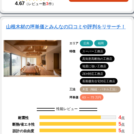
4.67
3
（レビュー数
件）
山根木材の坪単価とみんなの口コミや評判をリサーチ！
エリア
広島
福岡
特徴
スーパー工務店
高気密高断熱の工務店
地震に強い工務店
ZEH対応工務店
長期優良住宅対応工務店
工法
木造（軸組・パネル工法）
坪単価
63 ～ 75 万円
性能レビュー
4
耐震性
点
5
断熱/省エネ性
点
5
設計の自由度
点