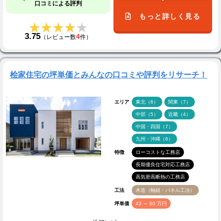
口コミによる評判
もっと詳しく見る
★★★★★
★★★★★
3.75
4
（レビュー数
件）
桧家住宅の坪単価とみんなの口コミや評判をリサーチ！
エリア
東北（6）
関東（7）
中部（5）
近畿（4）
中国・四国（7）
九州・沖縄（6）
特徴
ローコストな工務店
長期優良住宅対応工務店
高気密高断熱の工務店
工法
木造（軸組・パネル工法）
坪単価
43 ～ 60 万円