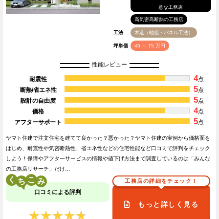
意な工務店
高気密高断熱の工務店
工法
木造（軸組・パネル工法）
坪単価
45 ～ 75 万円
性能レビュー
4
耐震性
点
5
断熱/省エネ性
点
5
設計の自由度
点
4
価格
点
5
アフターサポート
点
ヤマト住建で注文住宅を建てて良かった？悪かった？ヤマト住建の実例から価格面を
はじめ、耐震性や気密断熱性、省エネ性などの住宅性能など口コミで評判をチェック
しよう！保障やアフターサービスの情報や値下げ方法まで調査しているのは「みんな
の工務店リサーチ」だけ…
く
こ
工務店の詳細をチェック！
口コミによる評判
もっと詳しく見る
★★★★★
★★★★★