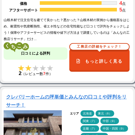
4
価格
点
5
アフターサポート
点
山根木材で注文住宅を建てて良かった？悪かった？山根木材の実例から価格面をはじ
め、耐震性や気密断熱性、省エネ性などの住宅性能など口コミで評判をチェックしよ
う！保障やアフターサービスの情報や値下げ方法まで調査しているのは「みんなの工
務店リサーチ」だけ…
く
こ
工務店の詳細をチェック！
口コミによる評判
もっと詳しく見る
★★★★★
★★★★★
2
7
（レビュー数
件）
クレバリーホームの坪単価とみんなの口コミや評判をリ
サーチ！
エリア
北海道
東北（6）
関東（7）
中部（9）
近畿（7）
中国・四国（9）