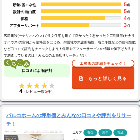
5
断熱/省エネ性
点
5
設計の自由度
点
4
価格
点
3
アフターサポート
点
広島建設(セナリオハウス)で注文住宅を建てて良かった？悪かった？広島建設(セナリ
オハウス)の実例から価格面をはじめ、耐震性や気密断熱性、省エネ性などの住宅性能
など口コミで評判をチェックしよう！保障やアフターサービスの情報や値下げ方法ま
で調査しているのは「みんなの工務店リサーチ」だけ…
く
こ
工務店の詳細をチェック！
口コミによる評判
もっと詳しく見る
★★★★★
★★★★★
4
5
（レビュー数
件）
パルコホームの坪単価とみんなの口コミや評判をリサー
チ！
エリア
青森
岩手
宮城