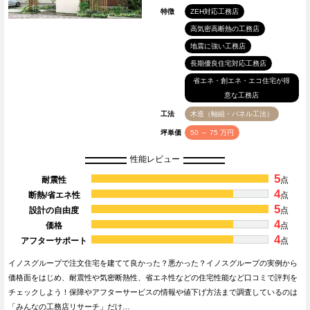
特徴
ZEH対応工務店
高気密高断熱の工務店
地震に強い工務店
長期優良住宅対応工務店
省エネ・創エネ・エコ住宅が得
意な工務店
工法
木造（軸組・パネル工法）
坪単価
50 ～ 75 万円
性能レビュー
5
耐震性
点
4
断熱/省エネ性
点
5
設計の自由度
点
4
価格
点
4
アフターサポート
点
イノスグループで注文住宅を建てて良かった？悪かった？イノスグループの実例から
価格面をはじめ、耐震性や気密断熱性、省エネ性などの住宅性能など口コミで評判を
チェックしよう！保障やアフターサービスの情報や値下げ方法まで調査しているのは
「みんなの工務店リサーチ」だけ…