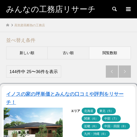
みんなの工務店リサーチ
検索
高気密高断熱の工務店
並べ替え条件
新しい順
古い順
閲覧数順
144件中 25〜36件を表示


イノスの家の坪単価とみんなの口コミや評判をリサー
チ！
エリア
北海道
東北（5）
関東（6）
中部（7）
近畿（6）
中国・四国（8）
九州・沖縄（6）