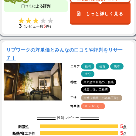
口コミによる評判
もっと詳しく見る
★★★★★
★★★★★
3
5
（レビュー数
件）
リブワークの坪単価とみんなの口コミや評判をリサー
チ！
エリア
福岡
佐賀
熊本
大分
特徴
高気密高断熱の工務店
地震に強い工務店
工法
木造（軸組・パネル工法）
坪単価
50 ～ 65 万円
性能レビュー
5
耐震性
点
5
断熱/省エネ性
点