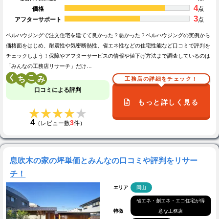
4
価格
点
3
アフターサポート
点
ベルハウジングで注文住宅を建てて良かった？悪かった？ベルハウジングの実例から
価格面をはじめ、耐震性や気密断熱性、省エネ性などの住宅性能など口コミで評判を
チェックしよう！保障やアフターサービスの情報や値下げ方法まで調査しているのは
「みんなの工務店リサーチ」だけ…
く
こ
工務店の詳細をチェック！
口コミによる評判
もっと詳しく見る
★★★★★
★★★★★
4
3
（レビュー数
件）
息吹木の家の坪単価とみんなの口コミや評判をリサー
チ！
エリア
岡山
省エネ・創エネ・エコ住宅が得
特徴
意な工務店