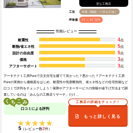
意な工務店
工法
木造（軸組・パネル工法）
坪単価
77 ～ 87 万円
性能レビュー
4
耐震性
点
5
断熱/省エネ性
点
5
設計の自由度
点
3
価格
点
3
アフターサポート
点
アーキテクト工房Pureで注文住宅を建てて良かった？悪かった？アーキテクト工房
Pureの実例から価格面をはじめ、耐震性や気密断熱性、省エネ性などの住宅性能など
口コミで評判をチェックしよう！保障やアフターサービスの情報や値下げ方法まで調
査しているのは「みんなの工務店リサーチ」だけ…
く
こ
工務店の詳細をチェック！
口コミによる評判
もっと詳しく見る
★★★★★
★★★★★
5
2
（レビュー数
件）