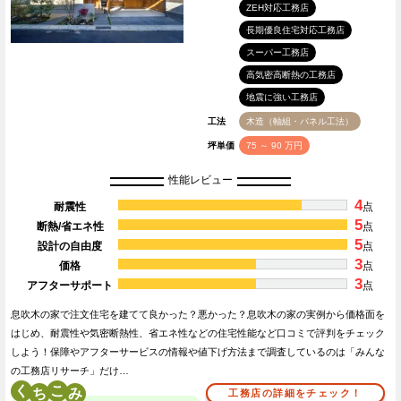
ZEH対応工務店
長期優良住宅対応工務店
スーパー工務店
高気密高断熱の工務店
地震に強い工務店
工法
木造（軸組・パネル工法）
坪単価
75 ～ 90 万円
性能レビュー
4
耐震性
点
5
断熱/省エネ性
点
5
設計の自由度
点
3
価格
点
3
アフターサポート
点
息吹木の家で注文住宅を建てて良かった？悪かった？息吹木の家の実例から価格面を
はじめ、耐震性や気密断熱性、省エネ性などの住宅性能など口コミで評判をチェック
しよう！保障やアフターサービスの情報や値下げ方法まで調査しているのは「みんな
の工務店リサーチ」だけ…
く
こ
工務店の詳細をチェック！