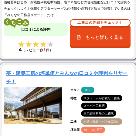
価格面をはじめ、耐震性や気密断熱性、省エネ性などの住宅性能など口コミで評判を
チェックしよう！保障やアフターサービスの情報や値下げ方法まで調査しているのは
「みんなの工務店リサーチ」だけ…
く
こ
工務店の詳細をチェック！
口コミによる評判
もっと詳しく見る
★★★★★
★★★★★
4
1
（レビュー数
件）
夢・建築工房の坪単価とみんなの口コミや評判をリサー
チ！
エリア
埼玉
特徴
リフォームが得意な工務店
スーパー工務店
高気密高断熱の工務店
工法
木造（軸組・パネル工法）
坪単価
70 ～ 90 万円