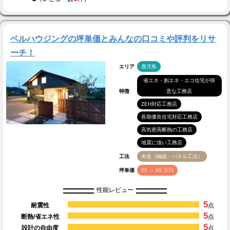
ベルハウジングの坪単価とみんなの口コミや評判をリサ
ーチ！
エリア
鹿児島
省エネ・創エネ・エコ住宅が得
特徴
意な工務店
ZEH対応工務店
長期優良住宅対応工務店
高気密高断熱の工務店
地震に強い工務店
工法
木造（軸組・パネル工法）
坪単価
55 ～ 65 万円
性能レビュー
5
耐震性
点
5
断熱/省エネ性
点
5
設計の自由度
点