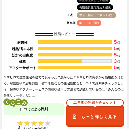
保証が充実した工務店
長期優良住宅対応工務店
工法
木造（軸組・パネル工法）
坪単価
80 ～ 100 万円
性能レビュー
5
耐震性
点
5
断熱/省エネ性
点
5
設計の自由度
点
3
価格
点
5
アフターサポート
点
ヤマヒロで注文住宅を建てて良かった？悪かった？ヤマヒロの実例から価格面をはじ
め、耐震性や気密断熱性、省エネ性などの住宅性能など口コミで評判をチェックしよ
う！保障やアフターサービスの情報や値下げ方法まで調査しているのは「みんなの工
務店リサーチ」だけ…
く
こ
工務店の詳細をチェック！
口コミによる評判
もっと詳しく見る
★★★★★
★★★★★
4
5
（レビュー数
件）