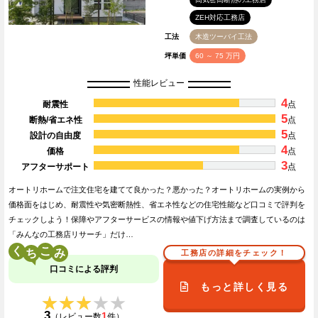
ZEH対応工務店
工法
木造ツーバイ工法
坪単価
60 ～ 75 万円
性能レビュー
4
耐震性
点
5
断熱/省エネ性
点
5
設計の自由度
点
4
価格
点
3
アフターサポート
点
オートリホームで注文住宅を建てて良かった？悪かった？オートリホームの実例から
価格面をはじめ、耐震性や気密断熱性、省エネ性などの住宅性能など口コミで評判を
チェックしよう！保障やアフターサービスの情報や値下げ方法まで調査しているのは
「みんなの工務店リサーチ」だけ…
く
こ
工務店の詳細をチェック！
口コミによる評判
もっと詳しく見る
★★★★★
★★★★★
3
1
（レビュー数
件）