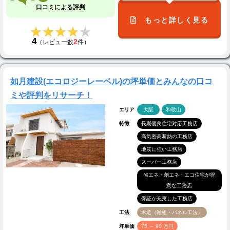
口コミによる評判
もっと詳しく見る
★★★★★
★★★★★
4
2
（レビュー数
件）
如月建設(エコロジーレーベル)の坪単価とみんなの口コ
ミや評判をリサーチ！
エリア
大阪
和歌山
特徴
長期優良住宅対応工務店
高気密高断熱の工務店
地震に強い工務店
スーパー工務店
省エネ・創エネ・エコ住宅が得
意な工務店
保証が充実した工務店
工法
木造（軸組・パネル工法）
坪単価
75 ～ 90 万円