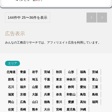
144件中 25〜36件を表示


広告表示
みんなの工務店リサーチでは、アフィリエイト広告を利用しています。
エリア
北海道
青森
岩手
宮城
秋田
山形
福島
茨城
群馬
栃木
埼玉
千葉
東京
神奈川
新潟
富山
石川
福井
山梨
長野
岐阜
静岡
愛知
三重
滋賀
京都
大阪
兵庫
奈良
和歌山
鳥取
島根
岡山
広島
山口
徳島
香川
愛媛
高知
福岡
佐賀
長崎
熊本
大分
宮崎
鹿児島
沖縄