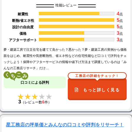
性能レビュー
4
耐震性
点
5
断熱/省エネ性
点
5
設計の自由度
点
3
価格
点
3
アフターサポート
点
夢・建築工房で注文住宅を建てて良かった？悪かった？夢・建築工房の実例から価格
面をはじめ、耐震性や気密断熱性、省エネ性などの住宅性能など口コミで評判をチェ
ックしよう！保障やアフターサービスの情報や値下げ方法まで調査しているのは「み
んなの工務店リサーチ」だけ…
く
こ
工務店の詳細をチェック！
口コミによる評判
もっと詳しく見る
★★★★★
★★★★★
3
6
（レビュー数
件）
星工務店の坪単価とみんなの口コミや評判をリサーチ！