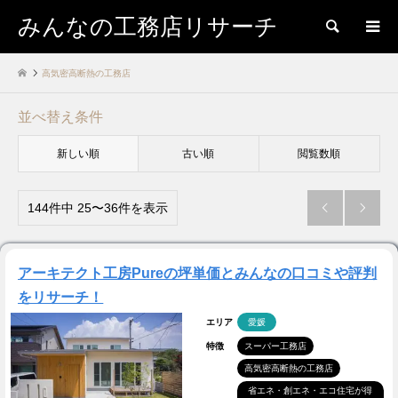
みんなの工務店リサーチ
検索
高気密高断熱の工務店
並べ替え条件
新しい順
古い順
閲覧数順
144件中 25〜36件を表示


アーキテクト工房Pureの坪単価とみんなの口コミや評判
をリサーチ！
エリア
愛媛
特徴
スーパー工務店
高気密高断熱の工務店
省エネ・創エネ・エコ住宅が得