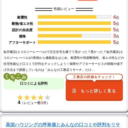
性能レビュー
4
耐震性
点
5
断熱/省エネ性
点
5
設計の自由度
点
3
価格
点
5
アフターサポート
点
如月建設(エコロジーレーベル)で注文住宅を建てて良かった？悪かった？如月建設(エ
コロジーレーベル)の実例から価格面をはじめ、耐震性や気密断熱性、省エネ性などの
住宅性能など口コミで評判をチェックしよう！保障やアフターサービスの情報や値下
げ方法まで調査しているのは「みんなの工務店リサーチ」だけ…
く
こ
工務店の詳細をチェック！
口コミによる評判
もっと詳しく見る
★★★★★
★★★★★
4
1
（レビュー数
件）
高栄ハウジングの坪単価とみんなの口コミや評判をリサ