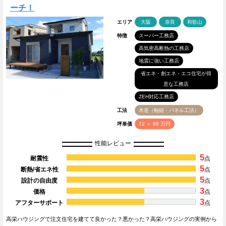
ーチ！
エリア
大阪
奈良
和歌山
特徴
スーパー工務店
高気密高断熱の工務店
地震に強い工務店
省エネ・創エネ・エコ住宅が得
意な工務店
ZEH対応工務店
工法
木造（軸組・パネル工法）
坪単価
72 ～ 98 万円
性能レビュー
5
耐震性
点
5
断熱/省エネ性
点
5
設計の自由度
点
3
価格
点
3
アフターサポート
点
高栄ハウジングで注文住宅を建てて良かった？悪かった？高栄ハウジングの実例から