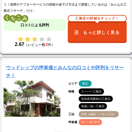
う！保障やアフターサービスの情報や値下げ方法まで調査しているのは「みんなの工
務店リサーチ」だけ…
く
こ
工務店の詳細をチェック！
口コミによる評判
もっと詳しく見る
★★★★★
★★★★★
2.67
3
（レビュー数
件）
ウッドシップの坪単価とみんなの口コミや評判をリサー
チ！
エリア
東京
特徴
スーパー工務店
高気密高断熱の工務店
地震に強い工務店
工法
木造（軸組・パネル工法）
坪単価
75 ～ 90 万円