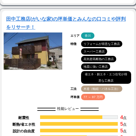
田中工務店(がいな家)の坪単価とみんなの口コミや評判
をリサーチ！
エリア
香川
特徴
リフォームが得意な工務店
スーパー工務店
高気密高断熱の工務店
地震に強い工務店
省エネ・創エネ・エコ住宅が得
意な工務店
工法
木造（軸組・パネル工法）
坪単価
77 ～ 87 万円
性能レビュー
4
耐震性
点
5
断熱/省エネ性
点
5
設計の自由度
点