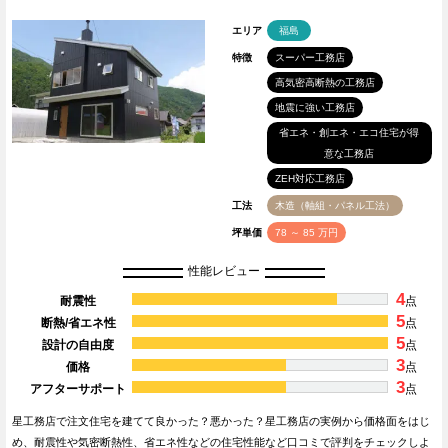
エリア
福島
特徴
スーパー工務店
高気密高断熱の工務店
地震に強い工務店
省エネ・創エネ・エコ住宅が得
意な工務店
ZEH対応工務店
工法
木造（軸組・パネル工法）
坪単価
78 ～ 85 万円
性能レビュー
4
耐震性
点
5
断熱/省エネ性
点
5
設計の自由度
点
3
価格
点
3
アフターサポート
点
星工務店で注文住宅を建てて良かった？悪かった？星工務店の実例から価格面をはじ
め、耐震性や気密断熱性、省エネ性などの住宅性能など口コミで評判をチェックしよ