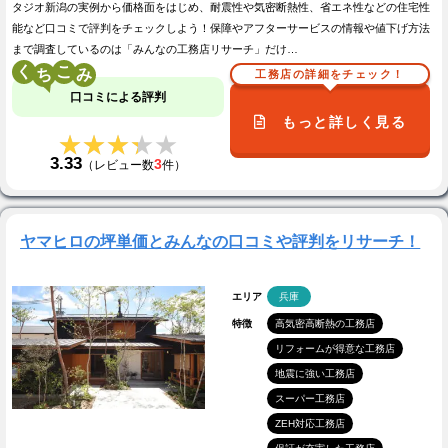
タジオ新潟の実例から価格面をはじめ、耐震性や気密断熱性、省エネ性などの住宅性
能など口コミで評判をチェックしよう！保障やアフターサービスの情報や値下げ方法
まで調査しているのは「みんなの工務店リサーチ」だけ…
く
こ
工務店の詳細をチェック！
口コミによる評判
もっと詳しく見る
★★★★★
★★★★★
3.33
3
（レビュー数
件）
ヤマヒロの坪単価とみんなの口コミや評判をリサーチ！
エリア
兵庫
特徴
高気密高断熱の工務店
リフォームが得意な工務店
地震に強い工務店
スーパー工務店
ZEH対応工務店