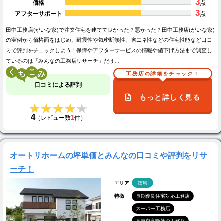
3
価格
点
3
アフターサポート
点
田中工務店(がいな家)で注文住宅を建てて良かった？悪かった？田中工務店(がいな家)
の実例から価格面をはじめ、耐震性や気密断熱性、省エネ性などの住宅性能など口コ
ミで評判をチェックしよう！保障やアフターサービスの情報や値下げ方法まで調査し
ているのは「みんなの工務店リサーチ」だけ…
く
こ
工務店の詳細をチェック！
口コミによる評判
もっと詳しく見る
★★★★★
★★★★★
4
1
（レビュー数
件）
オートリホームの坪単価とみんなの口コミや評判をリサ
ーチ！
エリア
徳島
特徴
長期優良住宅対応工務店
スーパー工務店
高気密高断熱の工務店