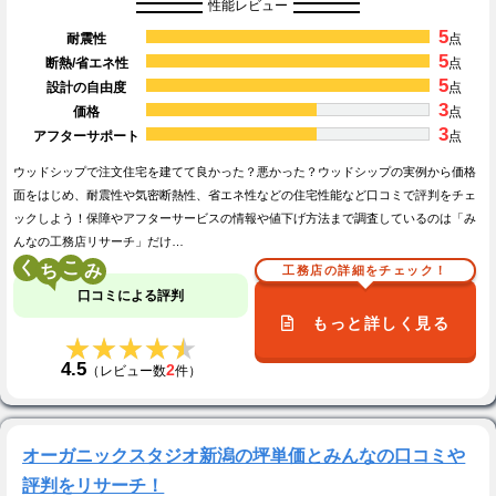
性能レビュー
5
耐震性
点
5
断熱/省エネ性
点
5
設計の自由度
点
3
価格
点
3
アフターサポート
点
ウッドシップで注文住宅を建てて良かった？悪かった？ウッドシップの実例から価格
面をはじめ、耐震性や気密断熱性、省エネ性などの住宅性能など口コミで評判をチェ
ックしよう！保障やアフターサービスの情報や値下げ方法まで調査しているのは「み
んなの工務店リサーチ」だけ…
く
こ
工務店の詳細をチェック！
口コミによる評判
もっと詳しく見る
★★★★★
★★★★★
4.5
2
（レビュー数
件）
オーガニックスタジオ新潟の坪単価とみんなの口コミや
評判をリサーチ！