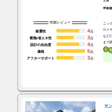
工法
坪単
性能レビュー
ニッ
4
ロイ
耐震性
点
など
3
断熱/省エネ性
点
まで
4
設計の自由度
点
く
5
価格
点
3
アフターサポート
点
サ