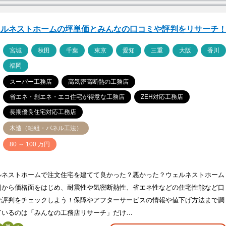
ェルネストホームの坪単価とみんなの口コミや評判をリサーチ
ア
宮城
秋田
千葉
東京
愛知
三重
大阪
香川
福岡
スーパー工務店
高気密高断熱の工務店
省エネ・創エネ・エコ住宅が得意な工務店
ZEH対応工務店
長期優良住宅対応工務店
木造（軸組・パネル工法）
価
80 ～ 100 万円
ルネストホームで注文住宅を建てて良かった？悪かった？ウェルネストホーム
例から価格面をはじめ、耐震性や気密断熱性、省エネ性などの住宅性能など口
で評判をチェックしよう！保障やアフターサービスの情報や値下げ方法まで調
ているのは「みんなの工務店リサーチ」だけ…