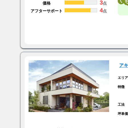
く
3
価格
点
4
アフターサポート
点
ア
エリ
特徴
工法
坪単