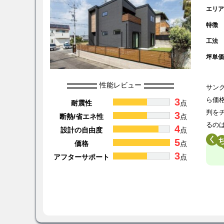
エリ
特徴
工法
坪単
性能レビュー
サン
3
ら価
耐震性
点
判を
3
断熱/省エネ性
点
るの
4
設計の自由度
点
く
5
価格
点
3
アフターサポート
点