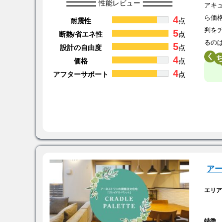
性能レビュー
アキ
4
ら価
耐震性
点
判を
5
断熱/省エネ性
点
るの
5
設計の自由度
点
く
4
価格
点
4
アフターサポート
点
ア
エリ
特徴