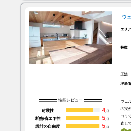
ウ
エリ
特徴
工法
坪単
性能レビュー
ウェ
4
の実
耐震性
点
コミ
5
断熱/省エネ性
点
査し
5
設計の自由度
点