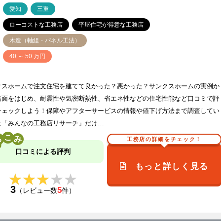
ア
愛知
三重
ローコストな工務店
平屋住宅が得意な工務店
木造（軸組・パネル工法）
価
40 ～ 50 万円
クスホームで注文住宅を建てて良かった？悪かった？サンクスホームの実例か
格面をはじめ、耐震性や気密断熱性、省エネ性などの住宅性能など口コミで評
チェックしよう！保障やアフターサービスの情報や値下げ方法まで調査してい
は「みんなの工務店リサーチ」だけ…
こ
工務店の詳細をチェック！
口コミによる評判
もっと詳しく見る
★★★★★
★★★★★
3
5
（レビュー数
件）