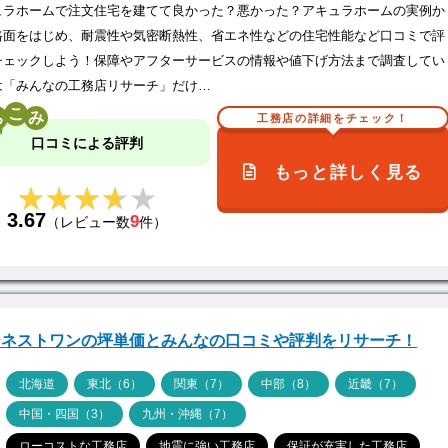
ュラホームで注文住宅を建てて良かった？悪かった？アキュラホームの実例か
格面をはじめ、耐震性や気密断熱性、省エネ性などの住宅性能など口コミで評
チェックしよう！保障やアフターサービスの情報や値下げ方法まで調査してい
は「みんなの工務店リサーチ」だけ…
こ
工務店の詳細をチェック！
口コミによる評判
もっと詳しく見る
★★★★★
★★★★★
3.67
9
（レビュー数
件）
ーネストワンの坪単価とみんなの口コミや評判をリサーチ！
ア
北海道
東北（6）
関東（7）
中部（8）
近畿（7）
中国・四国（3）
九州・沖縄（7）
ローコストな工務店
地震に強い工務店
保証が充実した工務店