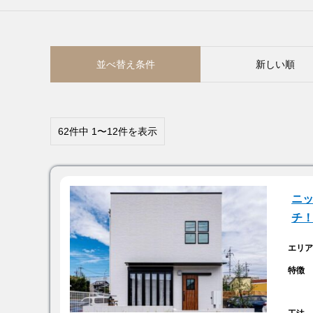
並べ替え条件
新しい順
62件中 1〜12件を表示
ニッ
チ
エリ
特徴