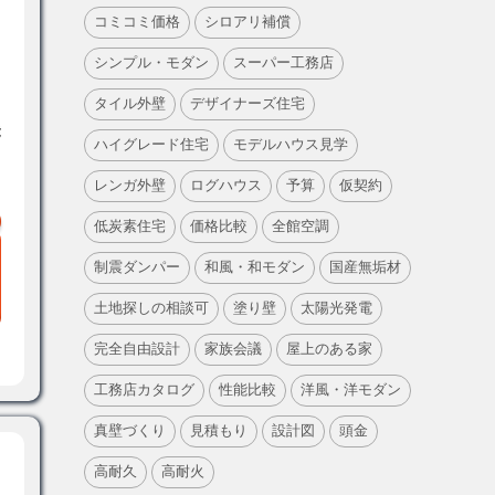
コミコミ価格
シロアリ補償
シンプル・モダン
スーパー工務店
タイル外壁
デザイナーズ住宅
能
ハイグレード住宅
モデルハウス見学
レンガ外壁
ログハウス
予算
仮契約
低炭素住宅
価格比較
全館空調
制震ダンパー
和風・和モダン
国産無垢材
土地探しの相談可
塗り壁
太陽光発電
完全自由設計
家族会議
屋上のある家
工務店カタログ
性能比較
洋風・洋モダン
真壁づくり
見積もり
設計図
頭金
高耐久
高耐火