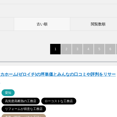
古い順
閲覧数順
1
2
3
4
5
6
カホーム(ゼロイチ)の坪単価とみんなの口コミや評判をリサー
！
ア
愛知
高気密高断熱の工務店
ローコストな工務店
リフォームが得意な工務店