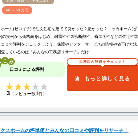
木造（軸組・パネル工法）
価
40 ～ 50 万円
カホーム(ゼロイチ)で注文住宅を建てて良かった？悪かった？ニッカホーム(ゼ
チ)の実例から価格面をはじめ、耐震性や気密断熱性、省エネ性などの住宅性
口コミで評判をチェックしよう！保障やアフターサービスの情報や値下げ方法
調査しているのは「みんなの工務店リサーチ」だけ…
こ
工務店の詳細をチェック！
口コミによる評判
もっと詳しく見る
★★★★★
★★★★★
3
1
（レビュー数
件）
ンクスホームの坪単価とみんなの口コミや評判をリサーチ！