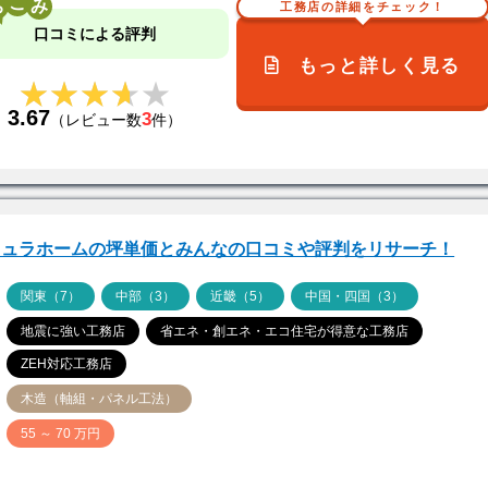
こ
工務店の詳細をチェック！
口コミによる評判
もっと詳しく見る
★★★★★
★★★★★
3.67
3
（レビュー数
件）
キュラホームの坪単価とみんなの口コミや評判をリサーチ！
ア
関東（7）
中部（3）
近畿（5）
中国・四国（3）
地震に強い工務店
省エネ・創エネ・エコ住宅が得意な工務店
ZEH対応工務店
木造（軸組・パネル工法）
価
55 ～ 70 万円