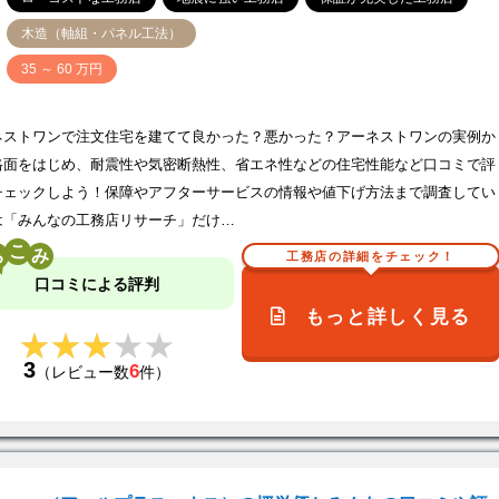
木造（軸組・パネル工法）
価
35 ～ 60 万円
ネストワンで注文住宅を建てて良かった？悪かった？アーネストワンの実例か
格面をはじめ、耐震性や気密断熱性、省エネ性などの住宅性能など口コミで評
チェックしよう！保障やアフターサービスの情報や値下げ方法まで調査してい
は「みんなの工務店リサーチ」だけ…
こ
工務店の詳細をチェック！
口コミによる評判
もっと詳しく見る
★★★★★
★★★★★
3
6
（レビュー数
件）